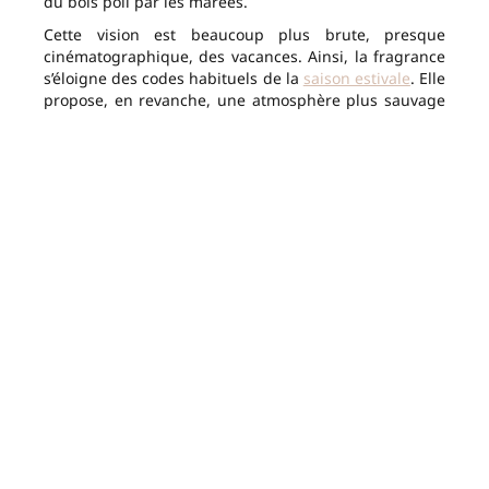
du bois poli par les marées.
Cette vision est beaucoup plus brute, presque
cinématographique, des vacances. Ainsi, la fragrance
s’éloigne des codes habituels de la
saison estivale
. Elle
propose, en revanche, une atmosphère plus sauvage
et plus authentique.
Une sensation de grand bol d’air marin
Dès les premières notes, la bergamote apporte un
éclat lumineux et pétillant. Cet agrume, très apprécié
en parfumerie, donne immédiatement une impression
de fraîcheur sans tomber dans les senteurs
citronnées classiques. Rapidement, le sel marin prend
le relais.
Plus qu’une odeur de mer, le sel marin évoque cette
sensation très particulière de peau légèrement salée
après une baignade ou une promenade au bord de
l’eau. Enfin, le bois flotté vient réchauffer l’ensemble
avec une facette douce et enveloppante. Ce trio forme
ainsi une composition à la fois vivifiante et élégante.