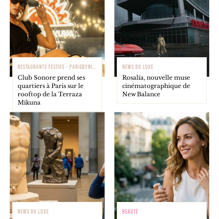
RESTAURANTS FESTIFS - PARISBYNIGHT
NEWS DU LUXE
Club Sonore prend ses
Rosalía, nouvelle muse
quartiers à Paris sur le
cinématographique de
rooftop de la Terraza
New Balance
Mikuna
NEWS DU LUXE
BEAUTÉ