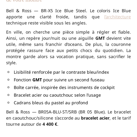
de votre montre
Bell & Ross — BR-X5 Ice Blue Steel. Le coloris Ice Blue
apporte une clarté froide, tandis que
l’architecture
technique reste visible sous les angles.
En ville, on cherche une pièce simple à régler et fiable.
Ainsi, un repère jour/nuit ou une aiguille
GMT
devient vite
utile, même sans franchir d’oceans. De plus, la couronne
protégée rassure face aux petits chocs du quotidien. La
montre garde alors sa vocation pratique, sans sacrifier le
style.
Lisibilité renforcée par le contraste bleu/index
Fonction
GMT
pour suivre un second fuseau
Boîte carrée, inspirée des instruments de cockpit
Bracelet acier ou caoutchouc selon l’usage
Cadrans bleus du pastel au profond
Bell & Ross — BR05A-BLU-ST/SRB (BR 05 Blue). Le bracelet
en caoutchouc/silicone s’accorde au
bracelet acier
, et le tarif
tourne autour de
4 400 €
.