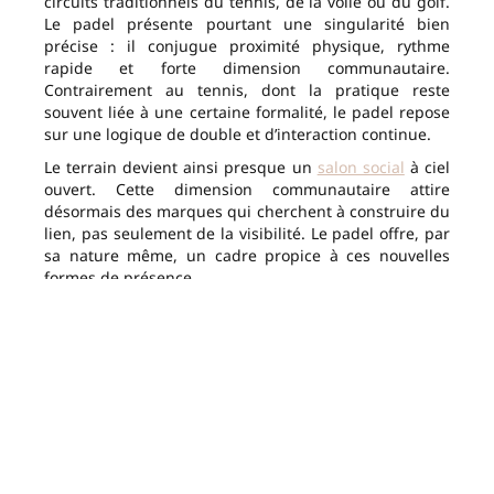
circuits traditionnels du tennis, de la voile ou du golf.
Le padel présente pourtant une singularité bien
précise : il conjugue proximité physique, rythme
rapide et forte dimension communautaire.
Contrairement au tennis, dont la pratique reste
souvent liée à une certaine formalité, le padel repose
sur une logique de double et d’interaction continue.
Le terrain devient ainsi presque un
salon social
à ciel
ouvert. Cette dimension communautaire attire
désormais des marques qui cherchent à construire du
lien, pas seulement de la visibilité. Le padel offre, par
sa nature même, un cadre propice à ces nouvelles
formes de présence.
Audemars Piguet insiste d’ailleurs sur cette idée
d’échange et de synchronisation. Le communiqué de
la Manufacture évoque
« la coordination parfaite »
et
« la maîtrise de chaque mouvement »
, rapprochant
implicitement le jeu du fonctionnement mécanique
horloger. Derrière cette analogie se cache une
intuition plus profonde : le
luxe contemporain
cherche
des disciplines capables d’incarner la fluidité plutôt
que la seule performance.