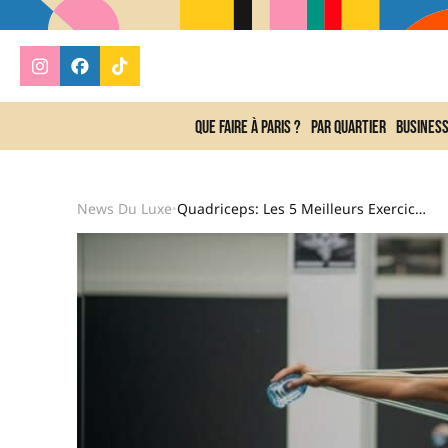
Que faire à Paris ?
Par quartier
Busines
News Du Luxe
Quadriceps: Les 5 Meilleurs Exercices Pour Gagner En Force Et En Volume En 15 Minutes
•