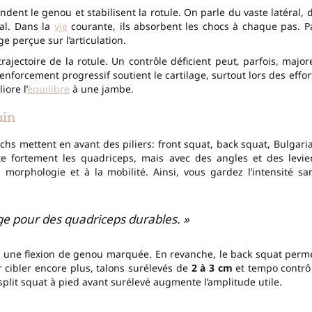
ndent le genou et stabilisent la rotule. On parle du vaste latéral, 
ral. Dans la
vie
courante, ils absorbent les chocs à chaque pas. P
 perçue sur l’articulation.
ajectoire de la rotule. Un contrôle déficient peut, parfois, major
nforcement progressif soutient le cartilage, surtout lors des effor
ore l’
équilibre
à une jambe.
ain
chs mettent en avant des piliers: front squat, back squat, Bulgari
ite fortement les quadriceps, mais avec des angles et des levie
a morphologie et à la mobilité. Ainsi, vous gardez l’intensité sa
ge pour des quadriceps durables. »
et une flexion de genou marquée. En revanche, le back squat perm
r cibler encore plus, talons surélevés de
2 à 3 cm
et tempo contrô
split squat à pied avant surélevé augmente l’amplitude utile.