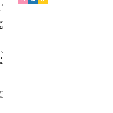
du
ar
er
ts
an
rs
ns
et
lé