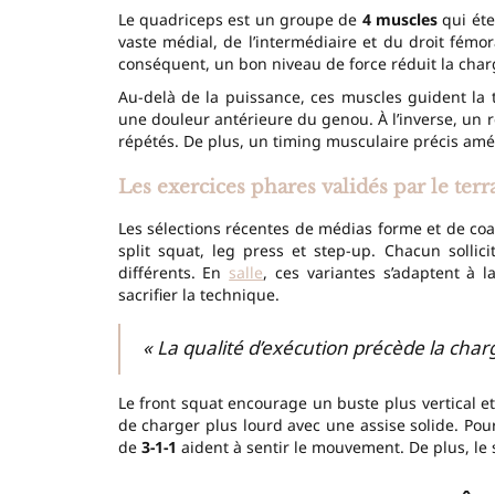
Le quadriceps est un groupe de
4 muscles
qui éte
vaste médial, de l’intermédiaire et du droit fémo
conséquent, un bon niveau de force réduit la charge
Au-delà de la puissance, ces muscles guident la tr
une douleur antérieure du genou. À l’inverse, un re
répétés. De plus, un timing musculaire précis améli
Les exercices phares validés par le terr
Les sélections récentes de médias forme et de coa
split squat, leg press et step-up. Chacun sollic
différents. En
salle
, ces variantes s’adaptent à l
sacrifier la technique.
« La qualité d’exécution précède la char
Le front squat encourage un buste plus vertical 
de charger plus lourd avec une assise solide. Pou
de
3-1-1
aident à sentir le mouvement. De plus, le 