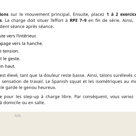
ions
sur le mouvement principal. Ensuite, placez
1 à 2 exercic
s
. La charge doit situer l’effort à
RPE 7–9
en fin de série. Ainsi, 
ndent séance après séance.
te vers l’intérieur.
ropage vers la hanche.
e tension.
 le geste.
en haut.
est élevé, tant que la douleur reste basse. Ainsi, talons surélevés 
la sensation de travail. Le Spanish squat et les isométriques au m
angle garde le genou heureux.
e pour les step-up à charge libre. Par conséquent, vous variez 
à domicile ou en salle.