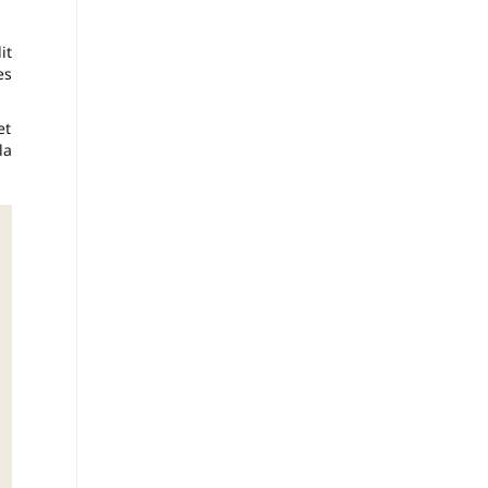
it
es
et
la