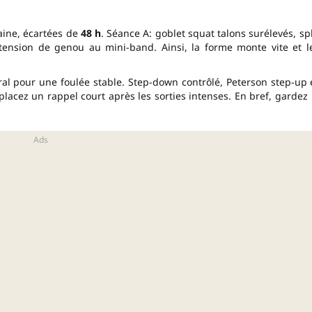
aine, écartées de
48 h
. Séance A: goblet squat talons surélevés, spl
extension de genou au mini-band. Ainsi, la forme monte vite et l
téral pour une foulée stable. Step-down contrôlé, Peterson step-up 
placez un rappel court après les sorties intenses. En bref, gardez 