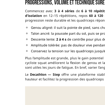
Progressions, volume et technique sûre
Commencez avec
3 à 4 séries
de
6 à 10 répétit
d’isolation
en 12–15 répétitions, repos
60 à 120 
progression reste durable et les quadriceps répo
Genou aligné: il suit la pointe de pied, sans chu
Talon ancré: la poussée part du sol, puis se p
Descente lente:
2 à 4 s
de contrôle pour plus d
Amplitude tolérée: pas de douleur vive pendant
Conservez la tension sur les quadriceps jusqu’
Plus l’amplitude est grande, plus le gain potentiel 
cycliste squat améliorent la flexion de genou et 
sont utiles les jours de fatigue. En bref, varier l’
Le
Decathlon — Step
offre une plateforme stabl
hauteur et facilitez la progression des quadriceps 