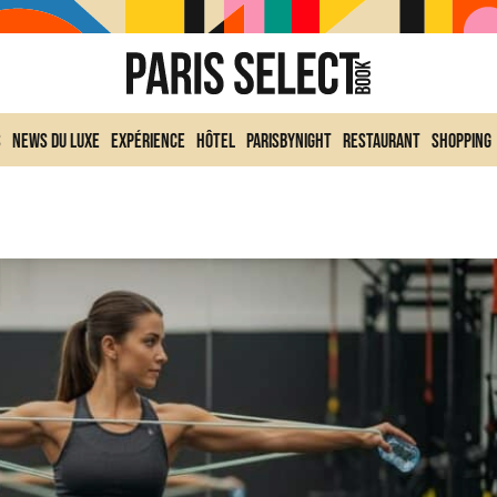
s
News du Luxe
Expérience
Hôtel
ParisByNight
Restaurant
Shopping