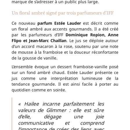
marque de s’adresser à un public plus large.
Un floral ambré signé par trois parfumeurs d’IFF
Ce nouveau
parfum Estée Lauder
est décrit comme
un floral ambré aux accents gourmands. Il a été créé
par les parfumeurs d’IFF
Dominique Ropion, Anne
Flipo et Jean-Marc Chaillan
. Le jus se déploie autour
d’un accord macaron à la rose, soutenu par une note
de mousse à la framboise et la douceur réconfortante
de la gousse de vanille.
L’ensemble évoque un dessert framboise-vanille posé
sur un fond ambré chaud. Estée Lauder présente ce
jus comme une interprétation lumineuse de la
tendance gourmande. Il est ainsi facile à porter au
quotidien comme en soirée.
« Hailee incarne parfaitement les
valeurs de Glimmer : elle est sûre
d’elle, dégage une joie
communicative et comprend
l’importance de créer des liens avec