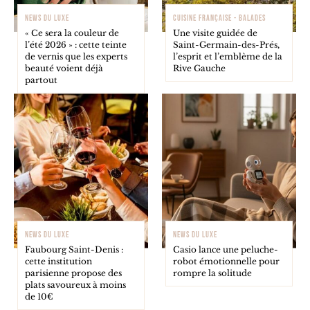
NEWS DU LUXE
CUISINE FRANÇAISE - BALADES
« Ce sera la couleur de
Une visite guidée de
l’été 2026 » : cette teinte
Saint-Germain-des-Prés,
de vernis que les experts
l’esprit et l’emblème de la
beauté voient déjà
Rive Gauche
partout
NEWS DU LUXE
NEWS DU LUXE
Faubourg Saint-Denis :
Casio lance une peluche-
cette institution
robot émotionnelle pour
parisienne propose des
rompre la solitude
plats savoureux à moins
de 10€