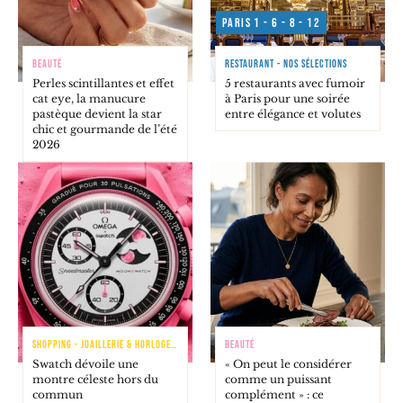
Paris 1 - 6 - 8 - 12
BEAUTÉ
RESTAURANT - NOS SÉLECTIONS
Perles scintillantes et effet
5 restaurants avec fumoir
cat eye, la manucure
à Paris pour une soirée
pastèque devient la star
entre élégance et volutes
chic et gourmande de l’été
2026
SHOPPING - JOAILLERIE & HORLOGERIE
BEAUTÉ
Swatch dévoile une
« On peut le considérer
montre céleste hors du
comme un puissant
commun
complément » : ce