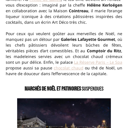
vous d’exception : imaginé par la cheffe
Hélène Kerloëgen
en collaboration avec la Maison
Cointreau
, il marie l’orange
liqueur iconique à des créations pâtissières inspirées des
cocktails, dans un écrin Art Déco très chic.
Pour ceux qui veulent goûter aux merveilles de Noël, ne
manquez pas un détour par
Galeries Lafayette Gourmet
, où
les chefs pâtissiers dévoilent leurs bûches de fêtes,
véritables pièces d’art comestibles. Et au
Comptoir du Ritz
,
les madeleines servies avec un chocolat chaud crémeux
sont un pur délice. Enfin, le palace
La Réserve Paris – Le Spa
propose aussi sa pause
chocolat chaud
ou thé de Noël, un
havre de douceur dans l’effervescence de la capitale.
Marchés de Noël et patinoires
suspendues