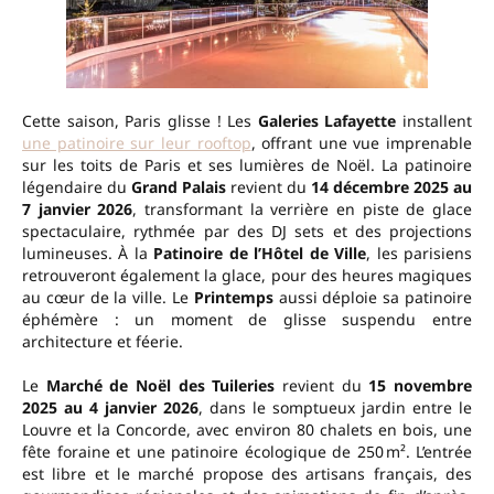
Cette saison, Paris glisse ! Les
Galeries Lafayette
installent
une patinoire sur leur rooftop
, offrant une vue imprenable
sur les toits de Paris et ses lumières de Noël. La patinoire
légendaire du
Grand Palais
revient du
14 décembre 2025 au
7 janvier 2026
, transformant la verrière en piste de glace
spectaculaire, rythmée par des DJ sets et des projections
lumineuses. À la
Patinoire de l’Hôtel de Ville
, les parisiens
retrouveront également la glace, pour des heures magiques
au cœur de la ville. Le
Printemps
aussi déploie sa patinoire
éphémère : un moment de glisse suspendu entre
architecture et féerie.
Le
Marché de Noël des Tuileries
revient du
15 novembre
2025 au 4 janvier 2026
, dans le somptueux jardin entre le
Louvre et la Concorde, avec environ 80 chalets en bois, une
fête foraine et une patinoire écologique de 250 m². L’entrée
est libre et le marché propose des artisans français, des