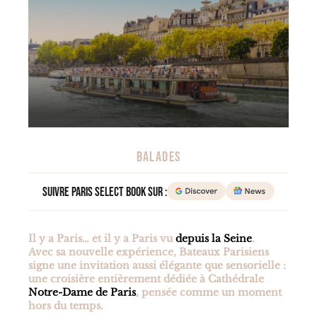
BALADES
Suivre Paris Select Book sur :
Il y a Paris… et il y a Paris vu
depuis la Seine
.
Avec sa nouvelle expérience, Bateaux Parisiens
signe une invitation aussi élégante que sensorielle :
une croisière entièrement dédiée à Cathédrale
Notre-Dame de Paris
, pensée comme un moment
hors du temps.