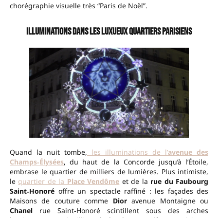
chorégraphie visuelle très “Paris de Noël”.
Illuminations dans les luxueux quartiers parisiens
Quand la nuit tombe,
les illuminations de l’
avenue des
Champs‑Élysées
, du haut de la Concorde jusqu’à l’Étoile,
embrase le quartier de milliers de lumières. Plus intimiste,
le
quartier de la
Place Vendôme
et de la
rue du Faubourg
Saint‑Honoré
offre un spectacle raffiné : les façades des
Maisons de couture comme
Dior
avenue Montaigne ou
Chanel
rue Saint‑Honoré scintillent sous des arches