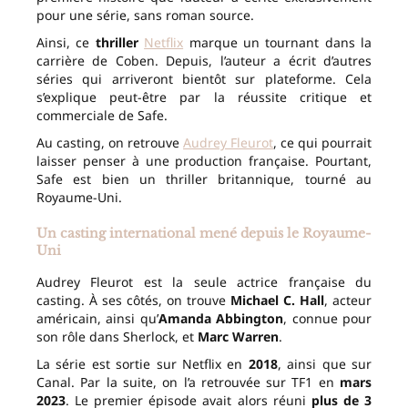
pour une série, sans roman source.
Ainsi, ce
thriller
Netflix
marque un tournant dans la
carrière de Coben. Depuis, l’auteur a écrit d’autres
séries qui arriveront bientôt sur plateforme. Cela
s’explique peut-être par la réussite critique et
commerciale de Safe.
Au casting, on retrouve
Audrey Fleurot
, ce qui pourrait
laisser penser à une production française. Pourtant,
Safe est bien un thriller britannique, tourné au
Royaume-Uni.
Un casting international mené depuis le Royaume-
Uni
Audrey Fleurot est la seule actrice française du
casting. À ses côtés, on trouve
Michael C. Hall
, acteur
américain, ainsi qu’
Amanda Abbington
, connue pour
son rôle dans Sherlock, et
Marc Warren
.
La série est sortie sur Netflix en
2018
, ainsi que sur
Canal. Par la suite, on l’a retrouvée sur TF1 en
mars
2023
. Le premier épisode avait alors réuni
plus de 3