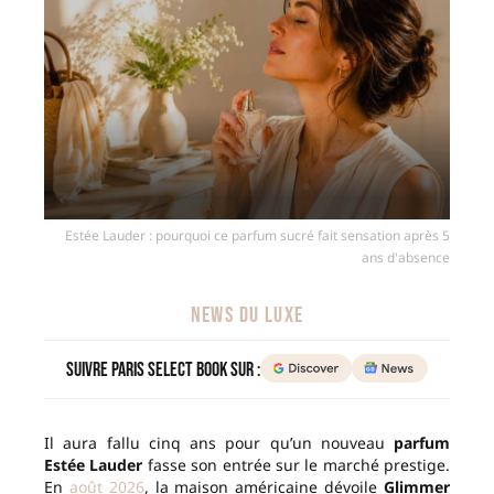
Estée Lauder : pourquoi ce parfum sucré fait sensation après 5
ans d'absence
NEWS DU LUXE
Suivre Paris Select Book sur :
Il aura fallu cinq ans pour qu’un nouveau
parfum
Estée Lauder
fasse son entrée sur le marché prestige.
En
août 2026
, la maison américaine dévoile
Glimmer