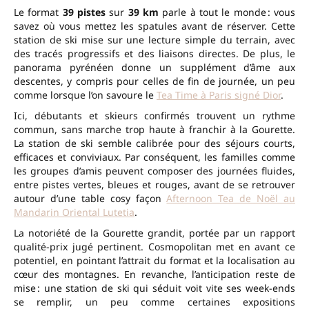
Le format
39 pistes
sur
39 km
parle à tout le monde : vous
savez où vous mettez les spatules avant de réserver. Cette
station de ski mise sur une lecture simple du terrain, avec
des tracés progressifs et des liaisons directes. De plus, le
panorama pyrénéen donne un supplément d’âme aux
descentes, y compris pour celles de fin de journée, un peu
comme lorsque l’on savoure le
Tea Time à Paris signé Dior
.
Ici, débutants et skieurs confirmés trouvent un rythme
commun, sans marche trop haute à franchir à la Gourette.
La station de ski semble calibrée pour des séjours courts,
efficaces et conviviaux. Par conséquent, les familles comme
les groupes d’amis peuvent composer des journées fluides,
entre pistes vertes, bleues et rouges, avant de se retrouver
autour d’une table cosy façon
Afternoon Tea de Noël au
Mandarin Oriental Lutetia
.
La notoriété de la Gourette grandit, portée par un rapport
qualité-prix jugé pertinent. Cosmopolitan met en avant ce
potentiel, en pointant l’attrait du format et la localisation au
cœur des montagnes. En revanche, l’anticipation reste de
mise : une station de ski qui séduit voit vite ses week-ends
se remplir, un peu comme certaines expositions