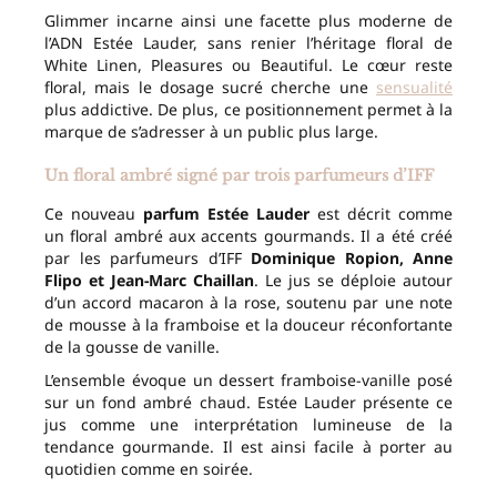
Glimmer incarne ainsi une facette plus moderne de
l’ADN Estée Lauder, sans renier l’héritage floral de
White Linen, Pleasures ou Beautiful. Le cœur reste
floral, mais le dosage sucré cherche une
sensualité
plus addictive. De plus, ce positionnement permet à la
marque de s’adresser à un public plus large.
Un floral ambré signé par trois parfumeurs d’IFF
Ce nouveau
parfum Estée Lauder
est décrit comme
un floral ambré aux accents gourmands. Il a été créé
par les parfumeurs d’IFF
Dominique Ropion, Anne
Flipo et Jean-Marc Chaillan
. Le jus se déploie autour
d’un accord macaron à la rose, soutenu par une note
de mousse à la framboise et la douceur réconfortante
de la gousse de vanille.
L’ensemble évoque un dessert framboise-vanille posé
sur un fond ambré chaud. Estée Lauder présente ce
jus comme une interprétation lumineuse de la
tendance gourmande. Il est ainsi facile à porter au
quotidien comme en soirée.