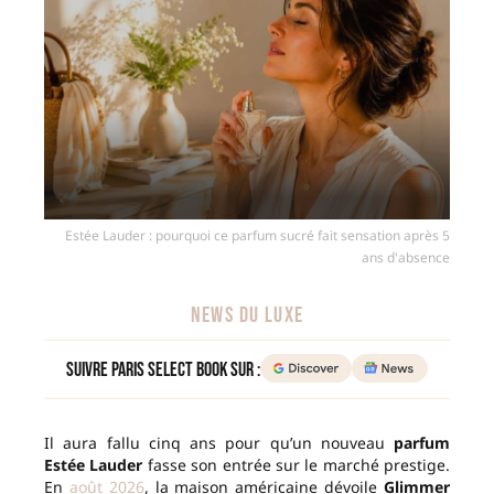
Estée Lauder : pourquoi ce parfum sucré fait sensation après 5
ans d'absence
NEWS DU LUXE
Suivre Paris Select Book sur :
Il aura fallu cinq ans pour qu’un nouveau
parfum
Estée Lauder
fasse son entrée sur le marché prestige.
En
août 2026
, la maison américaine dévoile
Glimmer