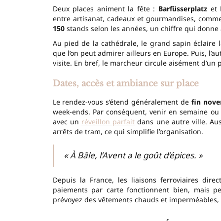
Deux places animent la fête :
Barfüsserplatz
et
entre artisanat, cadeaux et gourmandises, comm
150
stands selon les années, un chiffre qui donne 
Au pied de la cathédrale, le grand sapin éclaire 
que l’on peut admirer ailleurs en Europe. Puis, l’au
visite. En bref, le marcheur circule aisément d’un pô
Dates, accès et ambiance sur place
Le rendez-vous s’étend généralement de
fin nov
week-ends. Par conséquent, venir en semaine ou tô
avec un
réveillon parfait
dans une autre ville. Aus
arrêts de tram, ce qui simplifie l’organisation.
« À Bâle, l’Avent a le goût d’épices. »
Depuis la France, les liaisons ferroviaires dire
paiements par carte fonctionnent bien, mais 
prévoyez des vêtements chauds et imperméables, 