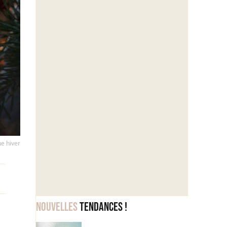
ue hiver
Nouvelles
tendances !