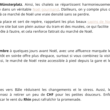
Münsterplatz
. Ainsi, les chalets se répartissent harmonieuseme
e dans un véritable
Noël gourmand
. D’ailleurs, on y compte plus 
à ce marché de Noël une vraie densité sans se perdre.
la place et sert de repère, rappelant les plus beaux
sapins de No
tre site bat son plein autour du tram et des musées, ce qui facilite 
le à l’autre, et cela renforce l’attrait du marché de Noël.
embre
à quelques jours avant Noël, avec une affluence marquée l
t en soirée offre plus d’espace, surtout si vous combinez la visi
si, le marché de Noël reste accessible à pied depuis la gare et l
ctes vers Bâle réduisent les changements et le stress. Aussi, l
pensez à retirer un peu de
CHF
pour les petites douceurs. Enfi
car le vent du
Rhin
peut rafraîchir la promenade.