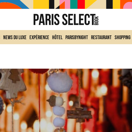
s
News du Luxe
Expérience
Hôtel
ParisByNight
Restaurant
Shopping