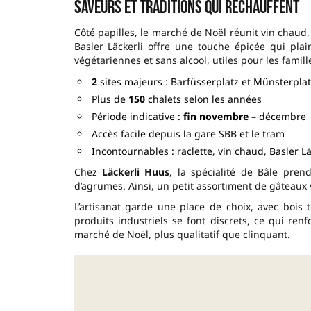
Saveurs et traditions qui réchauffent
Côté papilles, le marché de Noël réunit vin chaud, r
Basler Läckerli offre une touche épicée qui pla
végétariennes et sans alcool, utiles pour les famill
2
sites majeurs : Barfüsserplatz et Münsterplat
Plus de
150
chalets selon les années
Période indicative :
fin novembre
– décembre
Accès facile depuis la gare SBB et le tram
Incontournables : raclette, vin chaud, Basler Lä
Chez
Läckerli Huus
, la spécialité de Bâle pre
d’agrumes. Ainsi, un petit assortiment de gâteaux 
L’artisanat garde une place de choix, avec bois 
produits industriels se font discrets, ce qui renfo
marché de Noël, plus qualitatif que clinquant.