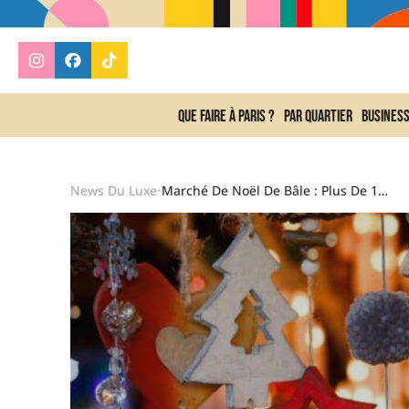
Que faire à Paris ?
Par quartier
Busines
News Du Luxe
Marché De Noël De Bâle : Plus De 150 Chalets Féeriques À 3 H De Paris Chaque Hiver
•