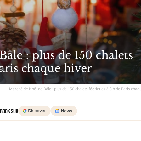
âle : plus de 150 chalets
Paris chaque hiver
Marché de Noël de Bâle : plus de 150 chalets féeriques à 3 h de Paris chaq
 Book sur