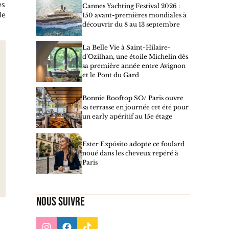
es
Cannes Yachting Festival 2026 :
le
150 avant-premières mondiales à
découvrir du 8 au 13 septembre
La Belle Vie à Saint-Hilaire-
d’Ozilhan, une étoile Michelin dès
sa première année entre Avignon
et le Pont du Gard
Bonnie Rooftop SO/ Paris ouvre
sa terrasse en journée cet été pour
un early apéritif au 15e étage
Ester Expósito adopte ce foulard
noué dans les cheveux repéré à
Paris
Nous suivre