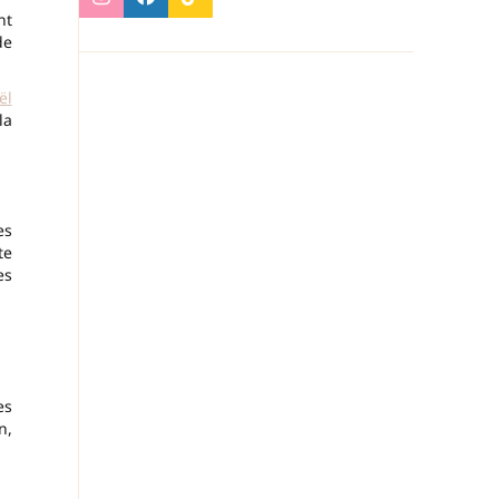
nt
de
ël
la
es
te
es
es
n,