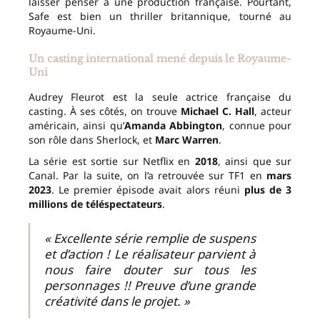
laisser penser à une production française. Pourtant,
Safe est bien un thriller britannique, tourné au
Royaume-Uni.
Un casting international mené depuis le Royaume-
Uni
Audrey Fleurot est la seule actrice française du
casting. À ses côtés, on trouve
Michael C. Hall
, acteur
américain, ainsi qu’
Amanda Abbington
, connue pour
son rôle dans Sherlock, et
Marc Warren
.
La série est sortie sur Netflix en
2018
, ainsi que sur
Canal. Par la suite, on l’a retrouvée sur TF1 en
mars
2023
. Le premier épisode avait alors réuni
plus de 3
millions de téléspectateurs
.
« Excellente série remplie de suspens
et d’action ! Le réalisateur parvient à
nous faire douter sur tous les
personnages !! Preuve d’une grande
créativité dans le projet. »