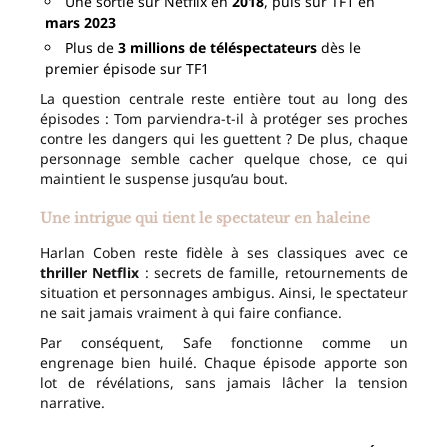
Une sortie sur Netflix en
2018
, puis sur TF1 en
mars 2023
Plus de
3 millions de téléspectateurs
dès le
premier épisode sur TF1
La question centrale reste entière tout au long des
épisodes : Tom parviendra-t-il à protéger ses proches
contre les dangers qui les guettent ? De plus, chaque
personnage semble cacher quelque chose, ce qui
maintient le suspense jusqu’au bout.
Une intrigue qui tient le spectateur en haleine
Harlan Coben reste fidèle à ses classiques avec ce
thriller Netflix
: secrets de famille, retournements de
situation et personnages ambigus. Ainsi, le spectateur
ne sait jamais vraiment à qui faire confiance.
Par conséquent, Safe fonctionne comme un
engrenage bien huilé. Chaque épisode apporte son
lot de révélations, sans jamais lâcher la tension
narrative.