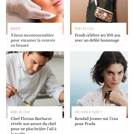
BEAUTÉ
NEWS DU LUXE
3 lieux incontournables
Fendi célèbre ses 100 ans
pour entamer la rentrée
avec un défilé hommage
en beauté
NEWS DU LUXE
QUE FAIRE À PARIS ?
Chef Florian Barbarot
Kendall Jenner sur l’eau
révèle son astuce du chef
pour Prada
pour ne plus brûler l’ail à
la poêle