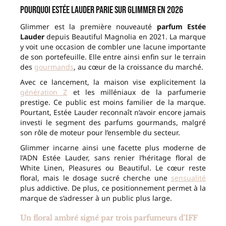
Pourquoi Estée Lauder parie sur Glimmer en 2026
Glimmer est la première nouveauté
parfum Estée
Lauder
depuis Beautiful Magnolia en 2021. La marque
y voit une occasion de combler une lacune importante
de son portefeuille. Elle entre ainsi enfin sur le terrain
des
gourmands
, au cœur de la croissance du marché.
Avec ce lancement, la maison vise explicitement la
génération Z
et les milléniaux de la parfumerie
prestige. Ce public est moins familier de la marque.
Pourtant, Estée Lauder reconnaît n’avoir encore jamais
investi le segment des parfums gourmands, malgré
son rôle de moteur pour l’ensemble du secteur.
Glimmer incarne ainsi une facette plus moderne de
l’ADN Estée Lauder, sans renier l’héritage floral de
White Linen, Pleasures ou Beautiful. Le cœur reste
floral, mais le dosage sucré cherche une
sensualité
plus addictive. De plus, ce positionnement permet à la
marque de s’adresser à un public plus large.
Un floral ambré signé par trois parfumeurs d’IFF