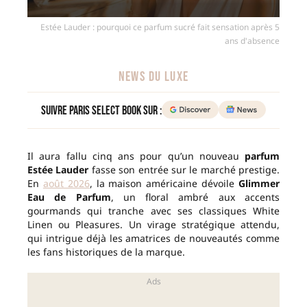
Estée Lauder : pourquoi ce parfum sucré fait sensation après 5
ans d'absence
NEWS DU LUXE
Suivre Paris Select Book sur :
Il aura fallu cinq ans pour qu’un nouveau
parfum
Estée Lauder
fasse son entrée sur le marché prestige.
En
août 2026
, la maison américaine dévoile
Glimmer
Eau de Parfum
, un floral ambré aux accents
gourmands qui tranche avec ses classiques White
Linen ou Pleasures. Un virage stratégique attendu,
qui intrigue déjà les amatrices de nouveautés comme
les fans historiques de la marque.