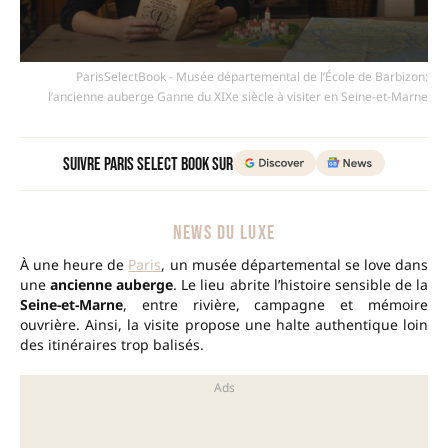
ParisSelectBook - Musée départemental de l’École de Barbizon:
l’ancienne auberge Ganne du XIXe siècle à visiter en Seine-et-Marne
Suivre Paris Select Book sur
NEWS DU LUXE
À une heure de
Paris
, un musée départemental se love dans
une
ancienne auberge
. Le lieu abrite l’histoire sensible de la
Seine-et-Marne
, entre rivière, campagne et mémoire
ouvrière. Ainsi, la visite propose une halte authentique loin
des itinéraires trop balisés.