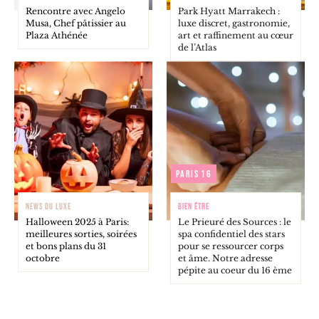
Rencontre avec Angelo
Park Hyatt Marrakech :
Musa, Chef pâtissier au
luxe discret, gastronomie,
Plaza Athénée
art et raffinement au cœur
de l’Atlas
Paris 16
NEWS DU LUXE
BIEN ÊTRE
Halloween 2025 à Paris:
Le Prieuré des Sources : le
meilleures sorties, soirées
spa confidentiel des stars
et bons plans du 31
pour se ressourcer corps
octobre
et âme. Notre adresse
pépite au coeur du 16 ème