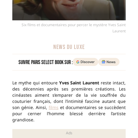
Six films et documentaires pour percer le mystère Yves Saint
Laurent
NEWS DU LUXE
Suivre Paris Select Book sur :
Le mythe qui entoure
Yves Saint Laurent
reste intact,
des décennies après ses premières créations. Les
cinéastes aiment s’emparer de la vie souffrée du
couturier français, dont l’intimité fascine autant que
son génie. Ainsi,
films
et documentaires se succèdent
pour cerner l’homme blessé derrière l’artiste
grandiose.