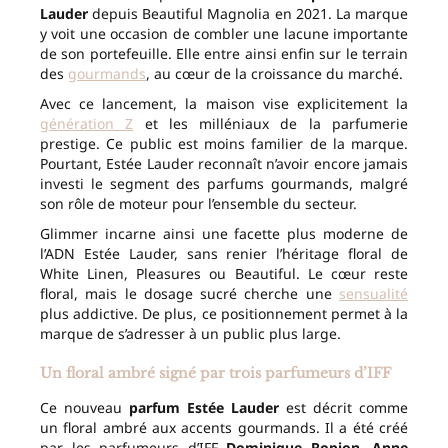
Lauder
depuis Beautiful Magnolia en 2021. La marque
y voit une occasion de combler une lacune importante
de son portefeuille. Elle entre ainsi enfin sur le terrain
des
gourmands
, au cœur de la croissance du marché.
Avec ce lancement, la maison vise explicitement la
génération Z
et les milléniaux de la parfumerie
prestige. Ce public est moins familier de la marque.
Pourtant, Estée Lauder reconnaît n’avoir encore jamais
investi le segment des parfums gourmands, malgré
son rôle de moteur pour l’ensemble du secteur.
Glimmer incarne ainsi une facette plus moderne de
l’ADN Estée Lauder, sans renier l’héritage floral de
White Linen, Pleasures ou Beautiful. Le cœur reste
floral, mais le dosage sucré cherche une
sensualité
plus addictive. De plus, ce positionnement permet à la
marque de s’adresser à un public plus large.
Un floral ambré signé par trois parfumeurs d’IFF
Ce nouveau
parfum Estée Lauder
est décrit comme
un floral ambré aux accents gourmands. Il a été créé
par les parfumeurs d’IFF
Dominique Ropion, Anne