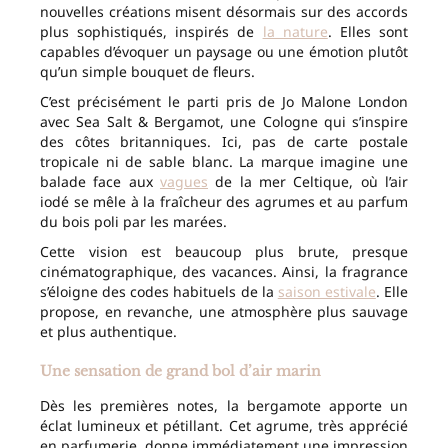
nouvelles créations misent désormais sur des accords
plus sophistiqués, inspirés de
la nature
. Elles sont
capables d’évoquer un paysage ou une émotion plutôt
qu’un simple bouquet de fleurs.
C’est précisément le parti pris de Jo Malone London
avec Sea Salt & Bergamot, une Cologne qui s’inspire
des côtes britanniques. Ici, pas de carte postale
tropicale ni de sable blanc. La marque imagine une
balade face aux
vagues
de la mer Celtique, où l’air
iodé se mêle à la fraîcheur des agrumes et au parfum
du bois poli par les marées.
Cette vision est beaucoup plus brute, presque
cinématographique, des vacances. Ainsi, la fragrance
s’éloigne des codes habituels de la
saison estivale
. Elle
propose, en revanche, une atmosphère plus sauvage
et plus authentique.
Une sensation de grand bol d’air marin
Dès les premières notes, la bergamote apporte un
éclat lumineux et pétillant. Cet agrume, très apprécié
en parfumerie, donne immédiatement une impression