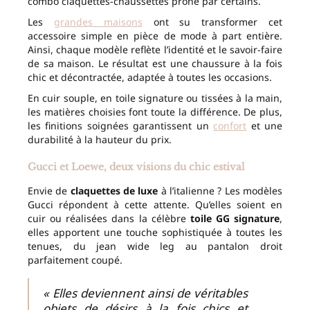
combo claquettes-chaussettes prôné par certains.
Les
grandes maisons
ont su transformer cet
accessoire simple en pièce de mode à part entière.
Ainsi, chaque modèle reflète l’identité et le savoir-faire
de sa maison. Le résultat est une chaussure à la fois
chic et décontractée, adaptée à toutes les occasions.
En cuir souple, en toile signature ou tissées à la main,
les matières choisies font toute la différence. De plus,
les finitions soignées garantissent un
confort
et une
durabilité à la hauteur du prix.
Gucci et Loewe, deux visions du chic estival
Envie de
claquettes de luxe
à l’italienne ? Les modèles
Gucci répondent à cette attente. Qu’elles soient en
cuir ou réalisées dans la célèbre
toile GG signature
,
elles apportent une touche sophistiquée à toutes les
tenues, du jean wide leg au pantalon droit
parfaitement coupé.
« Elles deviennent ainsi de véritables
objets de désirs à la fois chics et