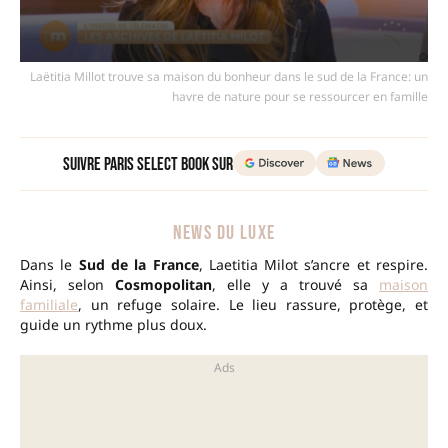
Laëtitia Millot trouve sa maison du bonheur dans le sud de la France: un
havre de nature pour se ressourcer en famille
Suivre Paris Select Book sur
NEWS DU LUXE
Dans le
Sud de la France
, Laetitia Milot s’ancre et respire.
Ainsi, selon
Cosmopolitan
, elle y a trouvé sa
maison
familiale
, un refuge solaire. Le lieu rassure, protège, et
guide un rythme plus doux.