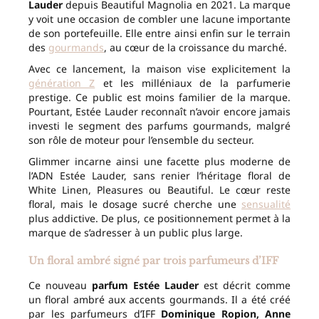
Lauder
depuis Beautiful Magnolia en 2021. La marque
y voit une occasion de combler une lacune importante
de son portefeuille. Elle entre ainsi enfin sur le terrain
des
gourmands
, au cœur de la croissance du marché.
Avec ce lancement, la maison vise explicitement la
génération Z
et les milléniaux de la parfumerie
prestige. Ce public est moins familier de la marque.
Pourtant, Estée Lauder reconnaît n’avoir encore jamais
investi le segment des parfums gourmands, malgré
son rôle de moteur pour l’ensemble du secteur.
Glimmer incarne ainsi une facette plus moderne de
l’ADN Estée Lauder, sans renier l’héritage floral de
White Linen, Pleasures ou Beautiful. Le cœur reste
floral, mais le dosage sucré cherche une
sensualité
plus addictive. De plus, ce positionnement permet à la
marque de s’adresser à un public plus large.
Un floral ambré signé par trois parfumeurs d’IFF
Ce nouveau
parfum Estée Lauder
est décrit comme
un floral ambré aux accents gourmands. Il a été créé
par les parfumeurs d’IFF
Dominique Ropion, Anne