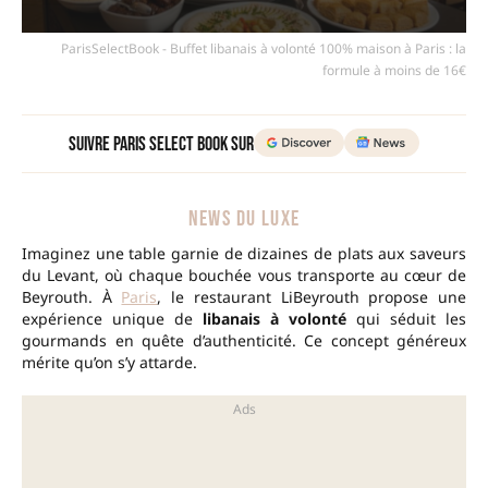
ParisSelectBook - Buffet libanais à volonté 100% maison à Paris : la
formule à moins de 16€
Suivre Paris Select Book sur
NEWS DU LUXE
Imaginez une table garnie de dizaines de plats aux saveurs
du Levant, où chaque bouchée vous transporte au cœur de
Beyrouth. À
Paris
, le restaurant LiBeyrouth propose une
expérience unique de
libanais à volonté
qui séduit les
gourmands en quête d’authenticité. Ce concept généreux
mérite qu’on s’y attarde.