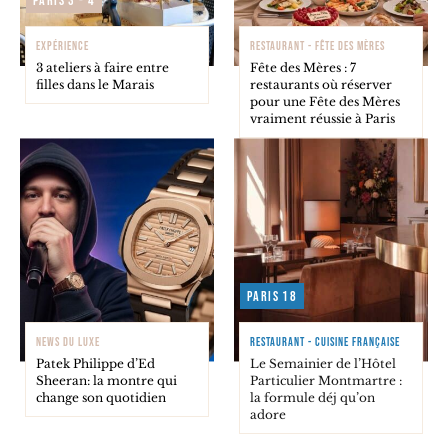
Paris 3 - 4
EXPÉRIENCE
RESTAURANT - FÊTE DES MÈRES
3 ateliers à faire entre
Fête des Mères : 7
filles dans le Marais
restaurants où réserver
pour une Fête des Mères
vraiment réussie à Paris
Paris 18
NEWS DU LUXE
RESTAURANT - CUISINE FRANÇAISE
Patek Philippe d’Ed
Le Semainier de l’Hôtel
Sheeran: la montre qui
Particulier Montmartre :
change son quotidien
la formule déj qu’on
adore