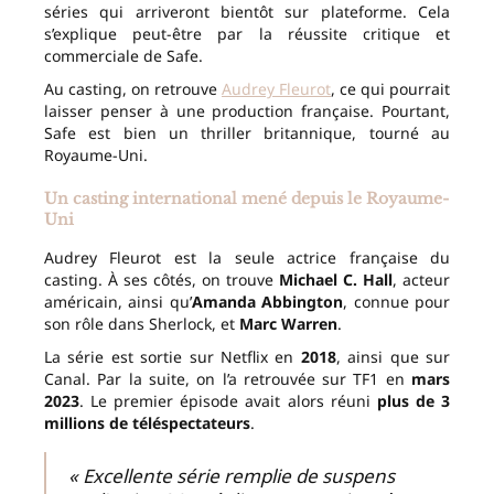
séries qui arriveront bientôt sur plateforme. Cela
s’explique peut-être par la réussite critique et
commerciale de Safe.
Au casting, on retrouve
Audrey Fleurot
, ce qui pourrait
laisser penser à une production française. Pourtant,
Safe est bien un thriller britannique, tourné au
Royaume-Uni.
Un casting international mené depuis le Royaume-
Uni
Audrey Fleurot est la seule actrice française du
casting. À ses côtés, on trouve
Michael C. Hall
, acteur
américain, ainsi qu’
Amanda Abbington
, connue pour
son rôle dans Sherlock, et
Marc Warren
.
La série est sortie sur Netflix en
2018
, ainsi que sur
Canal. Par la suite, on l’a retrouvée sur TF1 en
mars
2023
. Le premier épisode avait alors réuni
plus de 3
millions de téléspectateurs
.
« Excellente série remplie de suspens