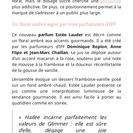
floral, mais le dosage sucré cherche une
sensualité
plus addictive. De plus, ce positionnement permet à la
marque de s’adresser à un public plus large.
Un floral ambré signé par trois parfumeurs d’IFF
Ce nouveau
parfum Estée Lauder
est décrit comme
un floral ambré aux accents gourmands. Il a été créé
par les parfumeurs d’IFF
Dominique Ropion, Anne
Flipo et Jean-Marc Chaillan
. Le jus se déploie autour
d’un accord macaron à la rose, soutenu par une note
de mousse à la framboise et la douceur réconfortante
de la gousse de vanille.
L’ensemble évoque un dessert framboise-vanille posé
sur un fond ambré chaud. Estée Lauder présente ce
jus comme une interprétation lumineuse de la
tendance gourmande. Il est ainsi facile à porter au
quotidien comme en soirée.
« Hailee incarne parfaitement les
valeurs de Glimmer : elle est sûre
d’elle, dégage une joie