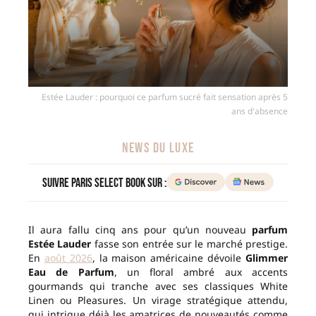
Estée Lauder : pourquoi ce parfum sucré fait sensation après 5
ans d'absence
NEWS DU LUXE
Suivre Paris Select Book sur :
Il aura fallu cinq ans pour qu’un nouveau
parfum
Estée Lauder
fasse son entrée sur le marché prestige.
En
août 2026
, la maison américaine dévoile
Glimmer
Eau de Parfum
, un floral ambré aux accents
gourmands qui tranche avec ses classiques White
Linen ou Pleasures. Un virage stratégique attendu,
qui intrigue déjà les amatrices de nouveautés comme