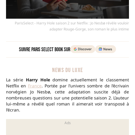
ParisSelect - Harry Hole saison 2 sur Netflix : Jo Nesbø révèle vouloir
adapter Rouge-Gorge, son roman le plus intime
Suivre Paris Select Book sur
NEWS DU LUXE
La série
Harry Hole
domine actuellement le classement
Netflix en
France
. Portée par l’univers sombre de l’écrivain
norvégien Jo Nesbø, cette adaptation suscite déjà de
nombreuses questions sur une potentielle saison 2. L’auteur
lui-même a révélé quel roman il aimerait voir transposé à
l’écran.