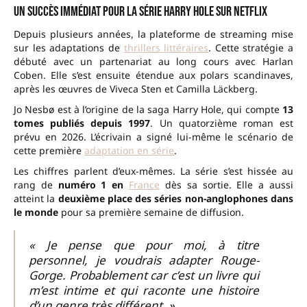
Un succès immédiat pour la série Harry Hole sur Netflix
Depuis plusieurs années, la plateforme de streaming mise
sur les adaptations de
thrillers littéraires
. Cette stratégie a
débuté avec un partenariat au long cours avec Harlan
Coben. Elle s’est ensuite étendue aux polars scandinaves,
après les œuvres de Viveca Sten et Camilla Läckberg.
Jo Nesbø est à l’origine de la saga Harry Hole, qui compte
13
tomes publiés depuis 1997
. Un quatorzième roman est
prévu en 2026. L’écrivain a signé lui-même le scénario de
cette première
adaptation en série
.
Les chiffres parlent d’eux-mêmes. La série s’est hissée au
rang de
numéro 1 en
France
dès sa sortie. Elle a aussi
atteint la
deuxième place des séries non-anglophones dans
le monde
pour sa première semaine de diffusion.
« Je pense que pour moi, à titre
personnel, je voudrais adapter Rouge-
Gorge. Probablement car c’est un livre qui
m’est intime et qui raconte une histoire
d’un genre très différent. »