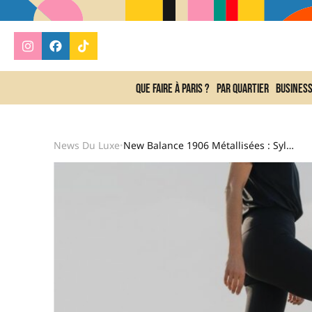
Que faire à Paris ?
Par quartier
Busines
News Du Luxe
New Balance 1906 Métallisées : Sylvie Tellier Adopte Les Baskets Chic Et Confortables Du Printemps
•