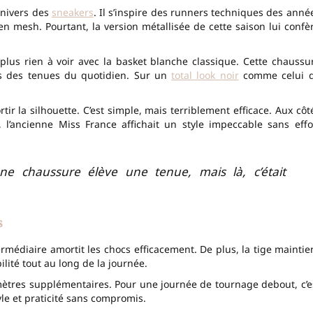
univers des
sneakers
. Il s’inspire des runners techniques des anné
n mesh. Pourtant, la version métallisée de cette saison lui confè
 plus rien à voir avec la basket blanche classique. Cette chaussu
ans des tenues du quotidien. Sur un
total look noir
comme celui 
rtir la silhouette. C’est simple, mais terriblement efficace. Aux côt
l’ancienne Miss France affichait un style impeccable sans effo
une chaussure élève une tenue, mais là, c’était
s
ermédiaire amortit les chocs efficacement. De plus, la tige maintie
lité tout au long de la journée.
mètres supplémentaires. Pour une journée de tournage debout, c’e
yle et praticité sans compromis.