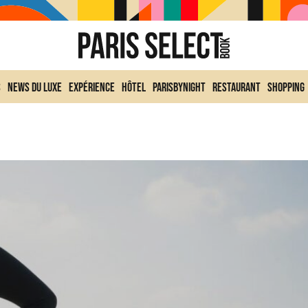
s
News du Luxe
Expérience
Hôtel
ParisByNight
Restaurant
Shopping