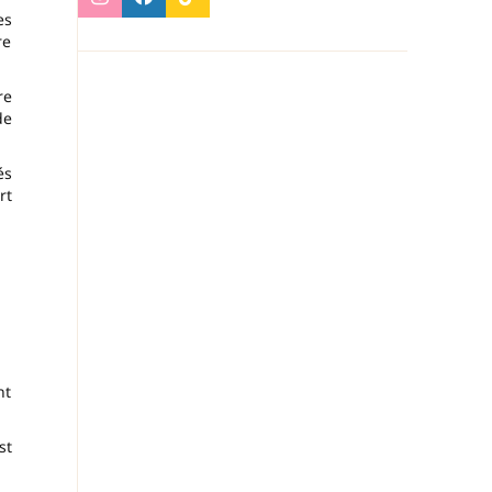
es
re
re
de
és
rt
nt
st