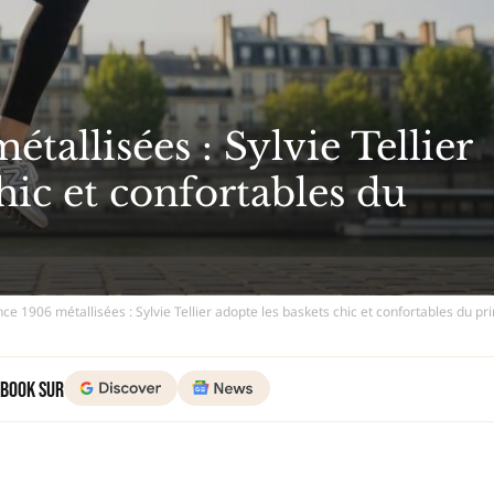
tallisées : Sylvie Tellier
hic et confortables du
ce 1906 métallisées : Sylvie Tellier adopte les baskets chic et confortables du p
 Book sur