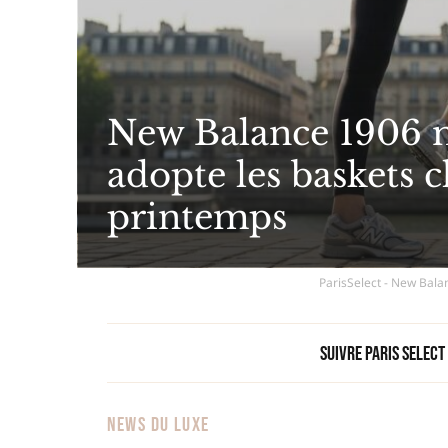
New Balance 1906 mé
adopte les baskets c
printemps
ParisSelect - New Balan
Suivre Paris Select
NEWS DU LUXE