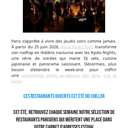
Paris s’apprête à vivre des jeudis soirs comme jamais.
À partir du 25 juin 2026,
Aqua Kyoto Paris
transforme
son rooftop en théâtre nocturne avec les Kyoto Nights,
une série de soirées qui marie DJ sets, cuisine
japonaise et panorama saisissant. Désormais, plus
besoin d’attendre le week-end pour s’offrir
une
parenthèse stylée au-dessus des toits
.
Lire la
suite
.
Ces restaurants ouverts cet été où chiller
Cet été, retrouvez chaque semaine notre sélection de
restaurants parisiens qui méritent une place dans
votre carnet d’adresses estival