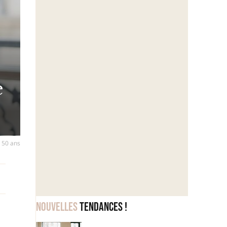
e
s 50 ans
Nouvelles
tendances !