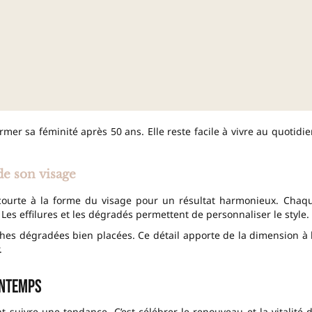
rmer sa féminité après 50 ans. Elle reste facile à vivre au quotidie
e son visage
courte à la forme du visage pour un résultat harmonieux. Chaq
es effilures et les dégradés permettent de personnaliser le style.
hes dégradées bien placées. Ce détail apporte de la dimension à 
.
intemps
t suivre une tendance. C’est célébrer le renouveau et la vitalité 