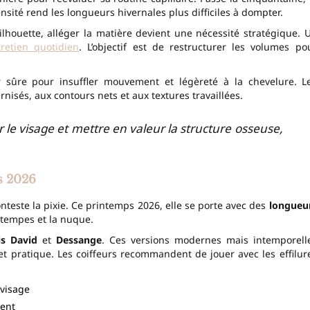
ensité rend les longueurs hivernales plus difficiles à dompter.
silhouette, alléger la matière devient une nécessité stratégique. 
tretien quotidien
. L’objectif est de restructurer les volumes po
 sûre pour insuffler mouvement et légèreté à la chevelure. L
nisés, aux contours nets et aux textures travaillées.
r le visage et mettre en valeur la structure osseuse,
s 2026
onteste la pixie. Ce printemps 2026, elle se porte avec des
longueu
 tempes et la nuque.
is David
et
Dessange
. Ces versions modernes mais intemporell
 et pratique. Les coiffeurs recommandent de jouer avec les effilur
 visage
ent