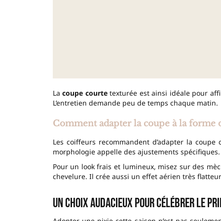
La
coupe courte
texturée est ainsi idéale pour affi
L’entretien demande peu de temps chaque matin.
Comment adapter la coupe à la forme d
Les coiffeurs recommandent d’adapter la coupe 
morphologie appelle des ajustements spécifiques. L
Pour un look frais et lumineux, misez sur des mèc
chevelure. Il crée aussi un effet aérien très flatteur
Un choix audacieux pour célébrer le pr
Adopter une pixie cette saison n’est pas seulemen