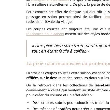
fibre s’affine naturellement. De plus, la perte de d
Pour contrer cet effet de fatigue qui alourdit la 
passage en salon permet ainsi de faciliter l’
en
redessiner l’ovale du visage.
Les coupes courtes ont toujours été une valeur
tendances de la saison
misent sur des styles moder
« Une pixie bien structurée peut rajeuni
tout en étant facile à coiffer. »
La pixie : star incontestée du printemp
La star des coupes courtes cette saison est sans c
effilées sur le dessus
et des contours doux sur les
On la retrouve dans les collections de
Jean-Lou
conviennent à celles qui veulent un style affirmé
pour créer du volume et un effet aérien.
Des contours subtils pour adoucir les traits du
Des mèches dégradées pour créer du mouvem