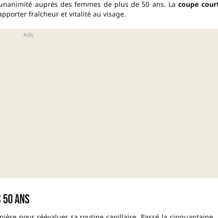
l’unanimité auprès des femmes de plus de 50 ans. La
coupe cour
pporter fraîcheur et vitalité au visage.
 50 ans
re pour réévaluer sa routine capillaire. Passé la cinquantaine, 