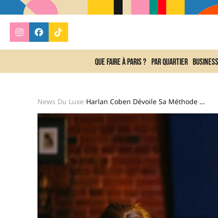
Que faire à Paris ?
Par quartier
Busines
News Du Luxe
Harlan Coben Dévoile Sa Méthode Pour Réussir Ses Adaptations Netflix En Laissant La Fidélité Au Livre De Côté
•