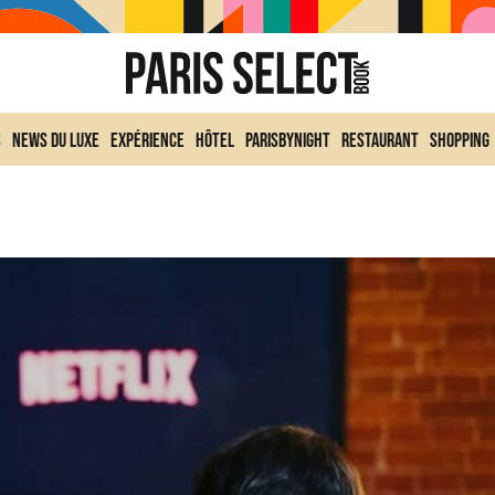
s
News du Luxe
Expérience
Hôtel
ParisByNight
Restaurant
Shopping