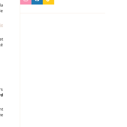
la
de
ie
et
té
rs
rd
nt
ée