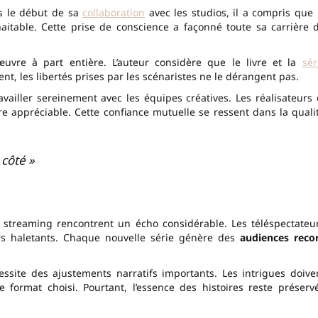
s le début de sa
collaboration
avec les studios, il a compris que 
uhaitable. Cette prise de conscience a façonné toute sa carrière 
œuvre à part entière. L’auteur considère que le livre et la
sér
nt, les libertés prises par les scénaristes ne le dérangent pas.
availler sereinement avec les équipes créatives. Les réalisateurs 
appréciable. Cette confiance mutuelle se ressent dans la quali
e côté »
 streaming rencontrent un écho considérable. Les téléspectateu
lers haletants. Chaque nouvelle série génère des
audiences reco
ssite des ajustements narratifs importants. Les intrigues doive
 format choisi. Pourtant, l’essence des histoires reste préserv