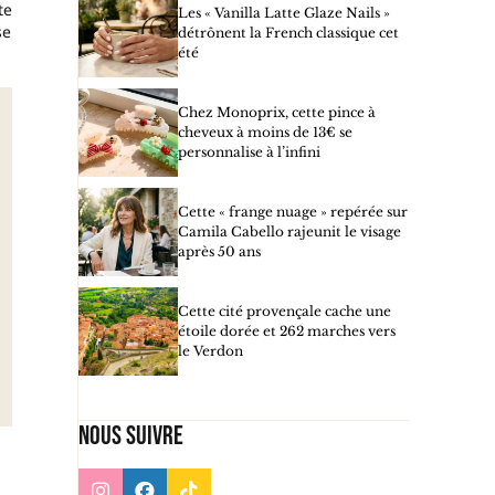
te
Les « Vanilla Latte Glaze Nails »
se
détrônent la French classique cet
été
Chez Monoprix, cette pince à
cheveux à moins de 13€ se
personnalise à l’infini
Cette « frange nuage » repérée sur
Camila Cabello rajeunit le visage
après 50 ans
Cette cité provençale cache une
étoile dorée et 262 marches vers
le Verdon
Nous suivre