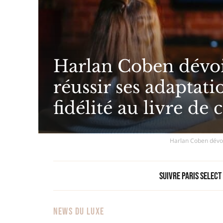
Harlan Coben dévoi
réussir ses adaptatio
fidélité au livre de 
Harlan Coben dévoil
Suivre Paris Select
NEWS DU LUXE