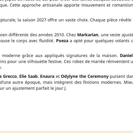
anique. Cette approche artisanale apporte mouvement et romantis
lpturale, la saison 2027 offre un vaste choix. Chaque pièce révèle 
 bien différente des années 2010. Chez
Markarian
, une veste ajust
ouse le corps avec fluidité.
Poeza
a opté pour quelques volants 
e moderne grâce aux appliqués signatures de la maison.
Daniel
ns pour une silhouette festive. Ces robes de mariée réinventent 
.
a Grecco
,
Elie Saab
,
Enaura
et
Odylyne the Ceremony
puisent da
s d’une autre époque, mais intègrent des finitions modernes. Mie
r un ajustement parfait le jour J.