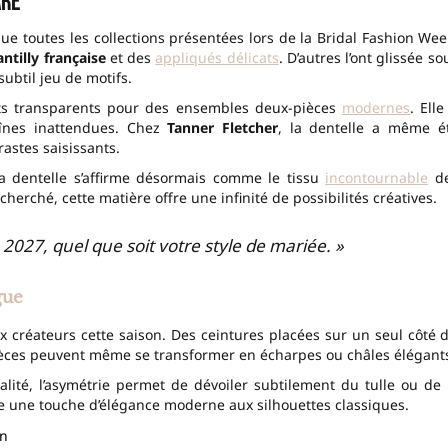
are
ue toutes les collections présentées lors de la Bridal Fashion Wee
ntilly française
et des
appliqués délicats
. D’autres l’ont glissée so
ubtil jeu de motifs.
uts transparents pour des ensembles deux-pièces
modernes
. Elle
aînes inattendues. Chez
Tanner Fletcher
, la dentelle a même é
astes saisissants.
dentelle s’affirme désormais comme le tissu
incontournable
d
herché, cette matière offre une infinité de possibilités créatives.
 2027, quel que soit votre style de mariée. »
gue
 créateurs cette saison. Des ceintures placées sur un seul côté 
pièces peuvent même se transformer en écharpes ou châles élégant
lité, l’asymétrie permet de dévoiler subtilement du tulle ou de 
te une touche d’élégance moderne aux silhouettes classiques.
on