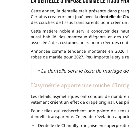
La dentelle s’impose comme le tissu ph
Cette année, la dentelle était présente dans presq
Certains créateurs ont joué avec la
dentelle de Cha
des couches de tissus transparents pour créer un s
Cette matière noble a servi à concevoir des ha
aussi habillé des manteaux élégants et des tr
associée à des costumes noirs pour créer des contr
Annoncée comme tendance montante en 2026, la 
robes de mariée pour 2027. Peu importe le style rec
« La dentelle sera le tissu de mariage de
L’asymétrie apporte une touche d’intri
Les détails asymétriques ont conquis de nombreux
vêtement créent un effet de drapé original. Ces 
Pour celles qui recherchent une pointe de sensua
dentelle transparente. Ce jeu de révélation appor
Dentelle de Chantilly française en superpositi