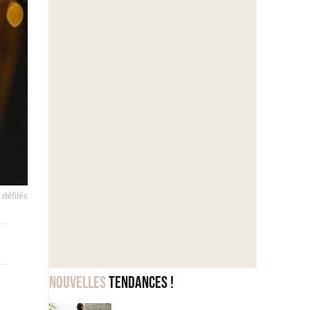
 défilés
Nouvelles
tendances !