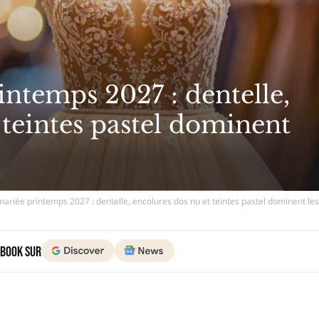
ntemps 2027 : dentelle,
 teintes pastel dominent
ariée printemps 2027 : dentelle, encolures dos nu et teintes pastel dominent les
 Book sur