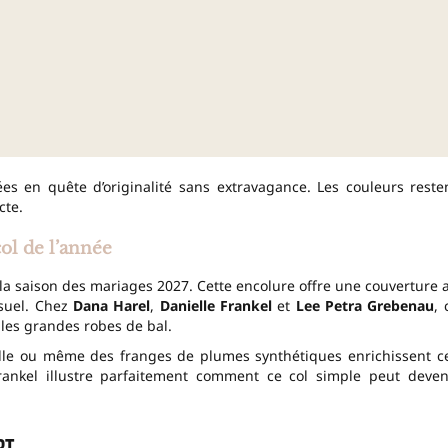
es en quête d’originalité sans extravagance. Les couleurs reste
cte.
ol de l’année
 la saison des mariages 2027. Cette encolure offre une couverture 
nsuel. Chez
Dana Harel
,
Danielle Frankel
et
Lee Petra Grebenau
, 
 les grandes robes de bal.
elle ou même des franges de plumes synthétiques enrichissent c
Frankel illustre parfaitement comment ce col simple peut deven