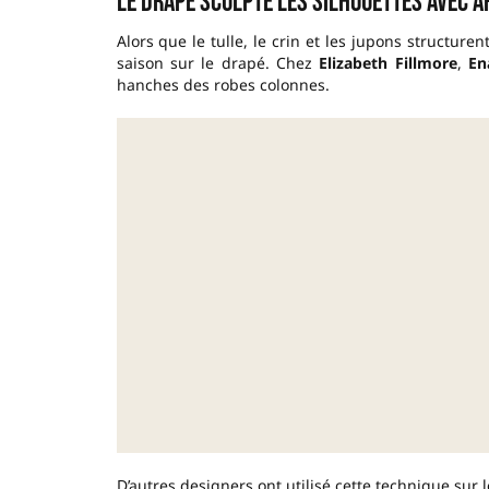
Le drapé sculpte les silhouettes avec a
Alors que le tulle, le crin et les jupons structure
saison sur le drapé. Chez
Elizabeth Fillmore
,
En
hanches des robes colonnes.
D’autres designers ont utilisé cette technique sur 