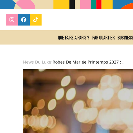
Que faire à Paris ?
Par quartier
Busines
News Du Luxe
Robes De Mariée Printemps 2027 : Dentelle, Encolures Dos Nu Et Teintes Pastel Dominent Les Défilés
•