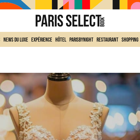
s
News du Luxe
Expérience
Hôtel
ParisByNight
Restaurant
Shopping