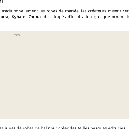
rt
nt traditionnellement les robes de mariée, les créateurs misent cet
aura
,
Kyha
et
Ouma
, des drapés d’inspiration grecque ornent l
les jupes de robes de bal pour créer des tailles basques adoucies. 