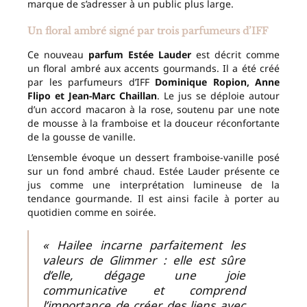
marque de s’adresser à un public plus large.
Un floral ambré signé par trois parfumeurs d’IFF
Ce nouveau
parfum Estée Lauder
est décrit comme
un floral ambré aux accents gourmands. Il a été créé
par les parfumeurs d’IFF
Dominique Ropion, Anne
Flipo et Jean-Marc Chaillan
. Le jus se déploie autour
d’un accord macaron à la rose, soutenu par une note
de mousse à la framboise et la douceur réconfortante
de la gousse de vanille.
L’ensemble évoque un dessert framboise-vanille posé
sur un fond ambré chaud. Estée Lauder présente ce
jus comme une interprétation lumineuse de la
tendance gourmande. Il est ainsi facile à porter au
quotidien comme en soirée.
« Hailee incarne parfaitement les
valeurs de Glimmer : elle est sûre
d’elle, dégage une joie
communicative et comprend
l’importance de créer des liens avec