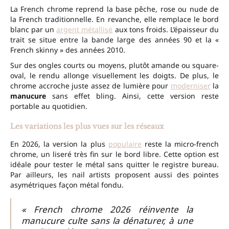
La French chrome reprend la base pêche, rose ou nude de
la French traditionnelle. En revanche, elle remplace le bord
blanc par un
argent métallisé
aux tons froids. L’épaisseur du
trait se situe entre la bande large des années 90 et la «
French skinny » des années 2010.
Sur des ongles courts ou moyens, plutôt amande ou square-
oval, le rendu allonge visuellement les doigts. De plus, le
chrome accroche juste assez de lumière pour
moderniser
la
manucure
sans effet bling. Ainsi, cette version reste
portable au quotidien.
Les variations les plus vues sur les réseaux
En 2026, la version la plus
populaire
reste la micro-french
chrome, un liseré très fin sur le bord libre. Cette option est
idéale pour tester le métal sans quitter le registre bureau.
Par ailleurs, les nail artists proposent aussi des pointes
asymétriques façon métal fondu.
« French chrome 2026 réinvente la
manucure culte sans la dénaturer, à une