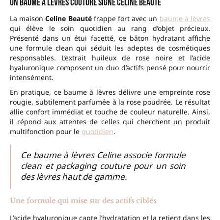
Un baume à lèvres couture signé Celine Beauté
La maison
Celine Beauté
frappe fort avec un
baume à lèvres
qui élève le soin quotidien au rang d’objet précieux.
Présenté dans un étui facetté, ce bâton hydratant affiche
une formule clean qui séduit les adeptes de cosmétiques
responsables. L’extrait huileux de rose noire et l’acide
hyaluronique composent un duo d’actifs pensé pour nourrir
intensément.
En pratique, ce baume à lèvres délivre une empreinte rose
rougie, subtilement parfumée à la rose poudrée. Le résultat
allie confort immédiat et touche de couleur naturelle. Ainsi,
il répond aux attentes de celles qui cherchent un produit
multifonction pour le
quotidien
.
Ce baume à lèvres Celine associe formule
clean et packaging couture pour un soin
des lèvres haut de gamme.
Une formule qui mise sur des actifs ciblés
L’acide hyaluronique capte l’hydratation et la retient dans les