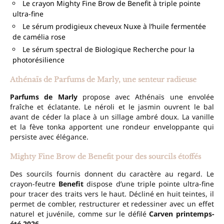
Le crayon Mighty Fine Brow de Benefit à triple pointe
ultra-fine
Le sérum prodigieux cheveux Nuxe à l’huile fermentée
de camélia rose
Le sérum spectral de Biologique Recherche pour la
photorésilience
Athénaïs de Parfums de Marly, une senteur radieuse
Parfums de Marly
propose avec Athénaïs une envolée
fraîche et éclatante. Le néroli et le jasmin ouvrent le bal
avant de céder la place à un sillage ambré doux. La vanille
et la fève tonka apportent une rondeur enveloppante qui
persiste avec élégance.
Mighty Fine Brow de Benefit pour des sourcils étoffés
Des sourcils fournis donnent du caractère au regard. Le
crayon-feutre
Benefit
dispose d’une triple pointe ultra-fine
pour tracer des traits vers le haut. Décliné en huit teintes, il
permet de combler, restructurer et redessiner avec un effet
naturel et juvénile, comme sur le défilé
Carven printemps-
été 2026
.