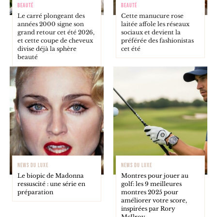
BEAUTÉ
BEAUTÉ
Le carré plongeant des
Cette manucure rose
années 2000 signe son
laitée affole les réseaux
grand retour cet été 2026,
sociaux et devient la
et cette coupe de cheveux
préférée des fashionistas
divise déjà la sphère
cet été
beauté
NEWS DU LUXE
NEWS DU LUXE
Le biopic de Madonna
Montres pour jouer au
ressuscité : une série en
golf: les 9 meilleures
préparation
montres 2025 pour
améliorer votre score,
inspirées par Rory
McIlroy