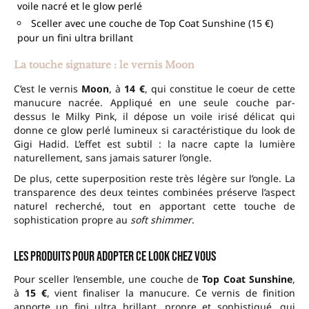
voile nacré et le glow perlé
Sceller avec une couche de Top Coat Sunshine (15 €)
pour un fini ultra brillant
La touche signature : le vernis Moon
C’est le vernis
Moon
, à
14 €
, qui constitue le coeur de cette
manucure nacrée. Appliqué en une seule couche par-
dessus le Milky Pink, il dépose un voile irisé délicat qui
donne ce glow perlé lumineux si caractéristique du look de
Gigi Hadid. L’effet est subtil : la nacre capte la lumière
naturellement, sans jamais saturer l’ongle.
De plus, cette superposition reste très légère sur l’ongle. La
transparence des deux teintes combinées préserve l’aspect
naturel recherché, tout en apportant cette touche de
sophistication propre au
soft shimmer
.
Les produits pour adopter ce look chez vous
Pour sceller l’ensemble, une couche de
Top Coat Sunshine
,
à
15 €
, vient finaliser la manucure. Ce vernis de finition
apporte un fini ultra brillant, propre et sophistiqué, qui