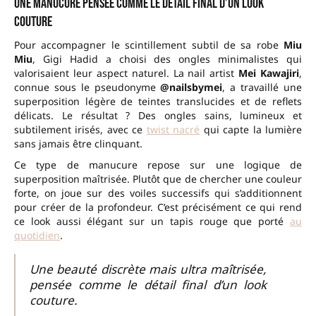
Une manucure pensée comme le détail final d’un look
couture
Pour accompagner le scintillement subtil de sa robe
Miu
Miu
, Gigi Hadid a choisi des ongles minimalistes qui
valorisaient leur aspect naturel. La nail artist
Mei Kawajiri
,
connue sous le pseudonyme
@nailsbymei
, a travaillé une
superposition légère de teintes translucides et de reflets
délicats. Le résultat ? Des ongles sains, lumineux et
subtilement irisés, avec ce
twist nacré
qui capte la lumière
sans jamais être clinquant.
Ce type de manucure repose sur une logique de
superposition maîtrisée. Plutôt que de chercher une couleur
forte, on joue sur des voiles successifs qui s’additionnent
pour créer de la profondeur. C’est précisément ce qui rend
ce look aussi élégant sur un tapis rouge que porté
au
quotidien
.
Une beauté discrète mais ultra maîtrisée,
pensée comme le détail final d’un look
couture.