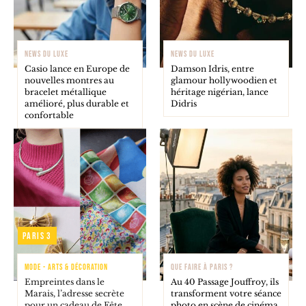
NEWS DU LUXE
NEWS DU LUXE
Casio lance en Europe de
Damson Idris, entre
nouvelles montres au
glamour hollywoodien et
bracelet métallique
héritage nigérian, lance
amélioré, plus durable et
Didris
confortable
Paris 3
MODE - ARTS & DÉCORATION
QUE FAIRE À PARIS ?
Empreintes dans le
Au 40 Passage Jouffroy, ils
Marais, l’adresse secrète
transforment votre séance
pour un cadeau de Fête
photo en scène de cinéma