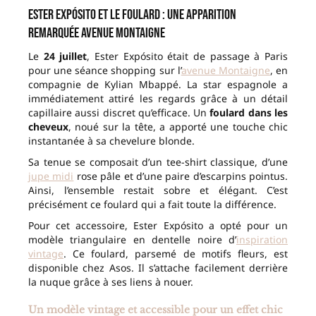
Ester Expósito et le foulard : une apparition
remarquée avenue Montaigne
Le
24 juillet
, Ester Expósito était de passage à Paris
pour une séance shopping sur l’
avenue Montaigne
, en
compagnie de Kylian Mbappé. La star espagnole a
immédiatement attiré les regards grâce à un détail
capillaire aussi discret qu’efficace. Un
foulard dans les
cheveux
, noué sur la tête, a apporté une touche chic
instantanée à sa chevelure blonde.
Sa tenue se composait d’un tee-shirt classique, d’une
jupe midi
rose pâle et d’une paire d’escarpins pointus.
Ainsi, l’ensemble restait sobre et élégant. C’est
précisément ce foulard qui a fait toute la différence.
Pour cet accessoire, Ester Expósito a opté pour un
modèle triangulaire en dentelle noire d’
inspiration
vintage
. Ce foulard, parsemé de motifs fleurs, est
disponible chez Asos. Il s’attache facilement derrière
la nuque grâce à ses liens à nouer.
Un modèle vintage et accessible pour un effet chic