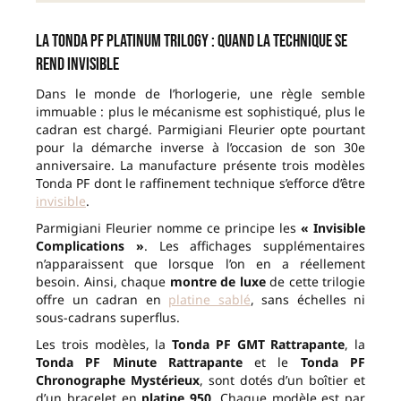
La Tonda PF Platinum Trilogy : quand la technique se
rend invisible
Dans le monde de l’horlogerie, une règle semble
immuable : plus le mécanisme est sophistiqué, plus le
cadran est chargé. Parmigiani Fleurier opte pourtant
pour la démarche inverse à l’occasion de son 30e
anniversaire. La manufacture présente trois modèles
Tonda PF dont le raffinement technique s’efforce d’être
invisible
.
Parmigiani Fleurier nomme ce principe les
« Invisible
Complications »
. Les affichages supplémentaires
n’apparaissent que lorsque l’on en a réellement
besoin. Ainsi, chaque
montre de luxe
de cette trilogie
offre un cadran en
platine sablé
, sans échelles ni
sous-cadrans superflus.
Les trois modèles, la
Tonda PF GMT Rattrapante
, la
Tonda PF Minute Rattrapante
et le
Tonda PF
Chronographe Mystérieux
, sont dotés d’un boîtier et
d’un bracelet en
platine 950
. Chaque modèle est par