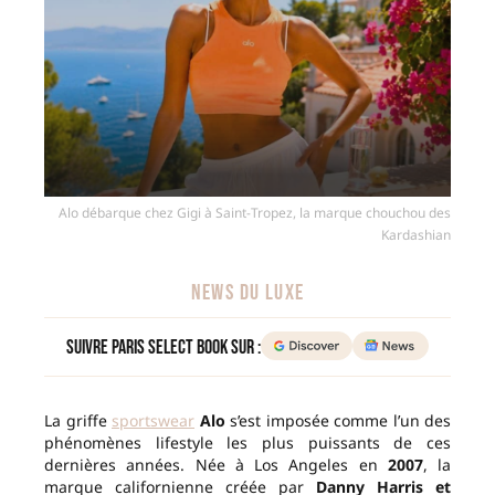
Alo débarque chez Gigi à Saint-Tropez, la marque chouchou des
Kardashian
NEWS DU LUXE
Suivre Paris Select Book sur :
La griffe
sportswear
Alo
s’est imposée comme l’un des
phénomènes lifestyle les plus puissants de ces
dernières années. Née à Los Angeles en
2007
, la
marque californienne créée par
Danny Harris et