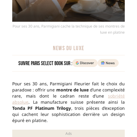
Pour ses 30 ans, Parmigiani cache la technique de ses montres de
luxe en platine
NEWS DU LUXE
Suivre Paris Select Book sur :
Pour ses 30 ans, Parmigiani Fleurier fait le choix du
paradoxe : offrir une
montre de luxe
d’une complexité
rare, mais dont le cadran reste d’une
sobriété
absolue
. La manufacture suisse présente ainsi la
Tonda PF Platinum Trilogy
, trois pièces d’exception
qui cachent leur sophistication derrière un design
épuré en platine.