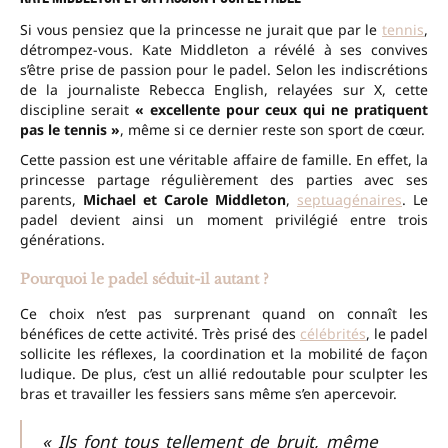
Si vous pensiez que la princesse ne jurait que par le
tennis
,
détrompez-vous. Kate Middleton a révélé à ses convives
s’être prise de passion pour le padel. Selon les indiscrétions
de la journaliste Rebecca English, relayées sur X, cette
discipline serait
« excellente pour ceux qui ne pratiquent
pas le tennis »
, même si ce dernier reste son sport de cœur.
Cette passion est une véritable affaire de famille. En effet, la
princesse partage régulièrement des parties avec ses
parents,
Michael et Carole Middleton
,
septuagénaires
. Le
padel devient ainsi un moment privilégié entre trois
générations.
Pourquoi le padel séduit-il autant ?
Ce choix n’est pas surprenant quand on connaît les
bénéfices de cette activité. Très prisé des
célébrités
, le padel
sollicite les réflexes, la coordination et la mobilité de façon
ludique. De plus, c’est un allié redoutable pour sculpter les
bras et travailler les fessiers sans même s’en apercevoir.
« Ils font tous tellement de bruit, même