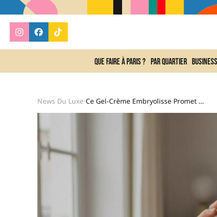
Que faire à Paris ?
Par quartier
Busines
News Du Luxe
Ce Gel-Crème Embryolisse Promet De Remplacer Fond De Teint Et Autobronzant Mais Un Détail Change Tout
•