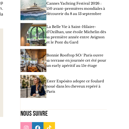
up
Cannes Yachting Festival 2026 :
n.
150 avant-premières mondiales à
la
découvrir du 8 au 13 septembre
La Belle Vie à Saint-Hilaire-
d’Ozilhan, une étoile Michelin dès
sa première année entre Avignon
et le Pont du Gard
Bonnie Rooftop SO/ Paris ouvre
sa terrasse en journée cet été pour
un early apéritif au 15e étage
Ester Expósito adopte ce foulard
noué dans les cheveux repéré à
Paris
Nous suivre