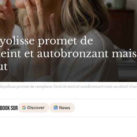
yolisse promet de
eint et autobronzant mais
ut
bryolisse promet de remplacer fond de teint et autobronzant mais un détail cha
 Book sur