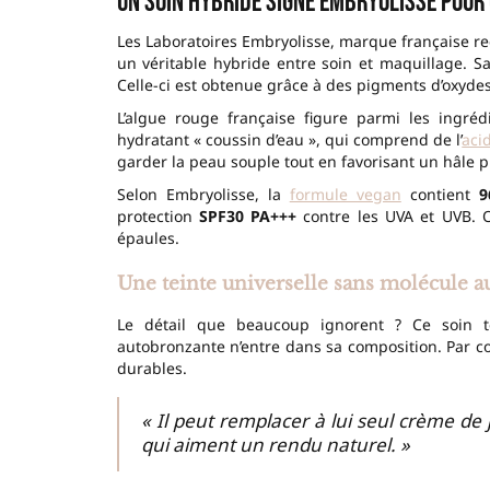
Un soin hybride signé Embryolisse pour
Les Laboratoires Embryolisse, marque française r
un véritable hybride entre soin et maquillage. S
Celle-ci est obtenue grâce à des pigments d’oxyde
L’algue rouge française figure parmi les ingré
hydratant « coussin d’eau », qui comprend de l’
aci
garder la peau souple tout en favorisant un hâle p
Selon Embryolisse, la
formule vegan
contient
9
protection
SPF30 PA+++
contre les UVA et UVB. On
épaules.
Une teinte universelle sans molécule 
Le détail que beaucoup ignorent ? Ce soin t
autobronzante n’entre dans sa composition. Par co
durables.
« Il peut remplacer à lui seul crème de 
qui aiment un rendu naturel. »