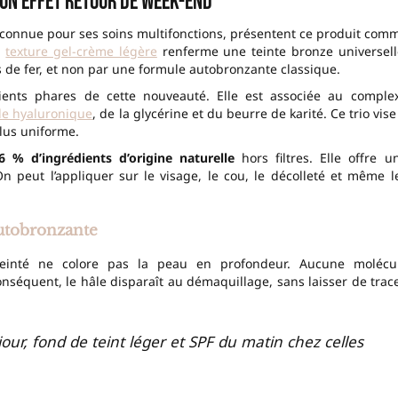
 un effet retour de week-end
econnue pour ses soins multifonctions, présentent ce produit com
a
texture gel-crème légère
renferme une teinte bronze universell
s de fer, et non par une formule autobronzante classique.
dients phares de cette nouveauté. Elle est associée au comple
de hyaluronique
, de la glycérine et du beurre de karité. Ce trio vise
lus uniforme.
6 % d’ingrédients d’origine naturelle
hors filtres. Elle offre u
 peut l’appliquer sur le visage, le cou, le décolleté et même l
autobronzante
einté ne colore pas la peau en profondeur. Aucune molécu
nséquent, le hâle disparaît au démaquillage, sans laisser de trac
jour, fond de teint léger et SPF du matin chez celles