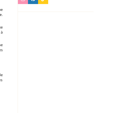
me
e.
xe
 à
ne
es
le
es