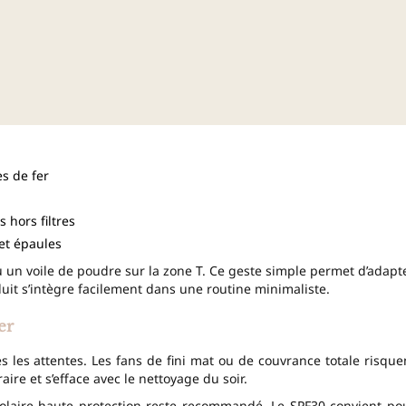
s de fer
 hors filtres
 et épaules
ou un voile de poudre sur la zone T. Ce geste simple permet d’adapt
oduit s’intègre facilement dans une routine minimaliste.
er
s les attentes. Les fans de fini mat ou de couvrance totale risque
ire et s’efface avec le nettoyage du soir.
 solaire haute protection reste recommandé. Le SPF30 convient po