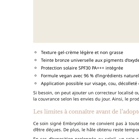
Texture gel-crème légère et non grasse
Teinte bronze universelle aux pigments d’oxyde
Protection solaire SPF30 PA+++ intégrée
Formule vegan avec 96 % d’ingrédients naturels
Application possible sur visage, cou, décolleté
Si besoin, on peut ajouter un correcteur localisé 
la couvrance selon les envies du jour. Ainsi, le pr
Les limites à connaître avant de l’adopt
Ce soin signé Embryolisse ne convient pas à toute
d’être déçues. De plus, le hâle obtenu reste tempora
En cas d’exposition prolongée au soleil, un soin