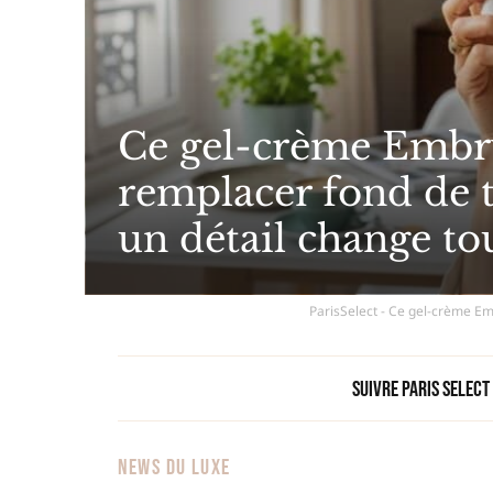
Ce gel-crème Embr
remplacer fond de t
un détail change to
ParisSelect - Ce gel-crème Em
Suivre Paris Select
NEWS DU LUXE