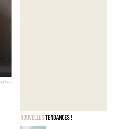
nge tout
Nouvelles
tendances !