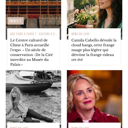
Paris 7
QUE FAIRE À PARIS ? - CULTURE & EXPOSITIONS
NEWS DU LUXE
Le Centre culturel de
Camila Cabello dévoile la
Chine à Paris accueille
cloud bangs, cette frange
l’expo » Un siècle de
nuage plus légère qui
conservation : De la Cité
détrône la frange rideau
interdite au Musée du
cet été
Palais «