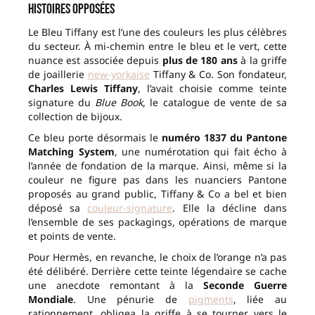
histoires opposées
Le Bleu Tiffany est l’une des couleurs les plus célèbres
du secteur. À mi-chemin entre le bleu et le vert, cette
nuance est associée depuis
plus de 180 ans
à la griffe
de joaillerie
new-yorkaise
Tiffany & Co. Son fondateur,
Charles Lewis Tiffany
, l’avait choisie comme teinte
signature du
Blue Book
, le catalogue de vente de sa
collection de bijoux.
Ce bleu porte désormais le
numéro 1837 du Pantone
Matching System
, une numérotation qui fait écho à
l’année de fondation de la marque. Ainsi, même si la
couleur ne figure pas dans les nuanciers Pantone
proposés au grand public, Tiffany & Co a bel et bien
déposé sa
couleur-signature
. Elle la décline dans
l’ensemble de ses packagings, opérations de marque
et points de vente.
Pour Hermès, en revanche, le choix de l’orange n’a pas
été délibéré. Derrière cette teinte légendaire se cache
une anecdote remontant à la
Seconde Guerre
Mondiale
. Une pénurie de
pigments
, liée au
rationnement, obligea la griffe à se tourner vers le