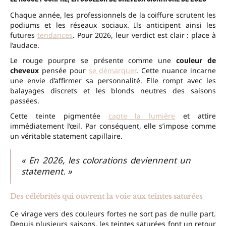
Chaque année, les professionnels de la coiffure scrutent les
podiums et les réseaux sociaux. Ils anticipent ainsi les
futures
tendances
. Pour 2026, leur verdict est clair : place à
l’audace.
Le rouge pourpre se présente comme une
couleur de
cheveux
pensée pour
se démarquer
. Cette nuance incarne
une envie d’affirmer sa personnalité. Elle rompt avec les
balayages discrets et les blonds neutres des saisons
passées.
Cette teinte pigmentée
capte la lumière
et attire
immédiatement l’œil. Par conséquent, elle s’impose comme
un véritable statement capillaire.
« En 2026, les colorations deviennent un
statement. »
Des célébrités qui ouvrent la voie aux teintes saturées
Ce virage vers des couleurs fortes ne sort pas de nulle part.
Depuis plusieurs saisons, les teintes saturées font un retour