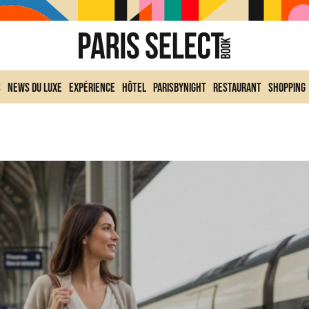
s
News du Luxe
Expérience
Hôtel
ParisByNight
Restaurant
Shopping