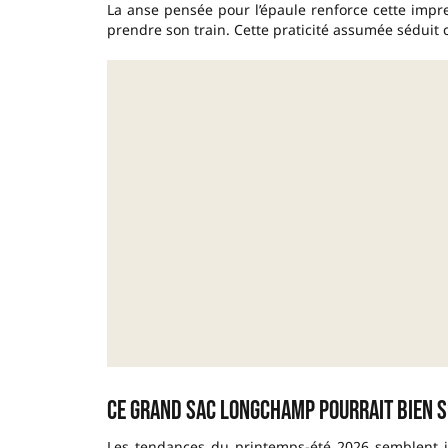
La anse pensée pour l’épaule renforce cette impress
prendre son train. Cette praticité assumée séduit ce
Ce grand sac Longchamp pourrait bien su
Les tendances du printemps-été 2026 semblent jo