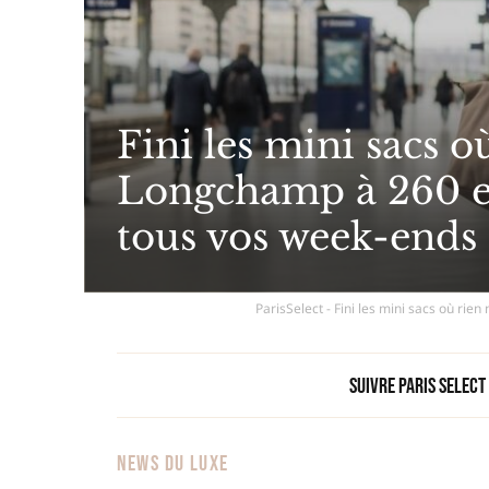
Fini les mini sacs où
Longchamp à 260 eu
tous vos week-ends 
ParisSelect - Fini les mini sacs où rie
Suivre Paris Select
NEWS DU LUXE