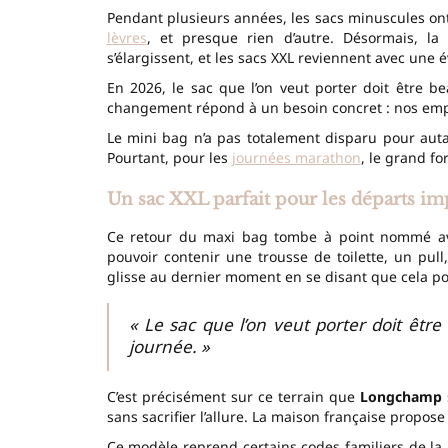
Pendant plusieurs années, les sacs minuscules ont
lèvres
, et presque rien d’autre. Désormais, l
s’élargissent, et les sacs XXL reviennent avec une 
En 2026, le sac que l’on veut porter doit être be
changement répond à un besoin concret : nos emp
Le mini bag n’a pas totalement disparu pour auta
Pourtant, pour les
journées marathon
, le grand f
Un sac XXL parfait pour les départs im
Ce retour du maxi bag tombe à point nommé ave
pouvoir contenir une trousse de toilette, un pull
glisse au dernier moment en se disant que cela pou
« Le sac que l’on veut porter doit être
journée. »
C’est précisément sur ce terrain que
Longchamp
sans sacrifier l’allure. La maison française propose
Ce modèle reprend certains codes familiers de la