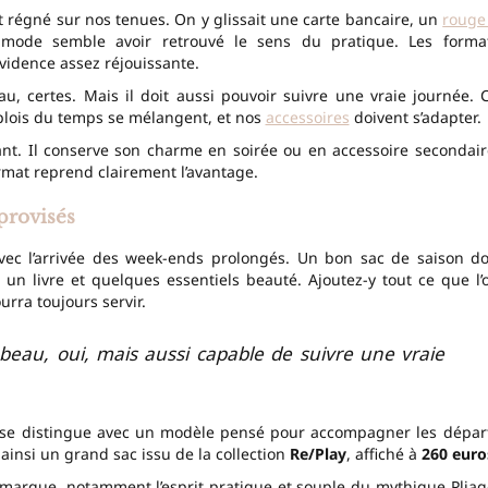
 régné sur nos tenues. On y glissait une carte bancaire, un
rouge
a mode semble avoir retrouvé le sens du pratique. Les forma
évidence assez réjouissante.
au, certes. Mais il doit aussi pouvoir suivre une vraie journée. 
lois du temps se mélangent, et nos
accessoires
doivent s’adapter.
nt. Il conserve son charme en soirée ou en accessoire secondair
ormat reprend clairement l’avantage.
provisés
c l’arrivée des week-ends prolongés. Un bon sac de saison do
, un livre et quelques essentiels beauté. Ajoutez-y tout ce que l’
rra toujours servir.
 beau, oui, mais aussi capable de suivre une vraie
se distingue avec un modèle pensé pour accompagner les dépar
 ainsi un grand sac issu de la collection
Re/Play
, affiché à
260 euro
 marque, notamment l’esprit pratique et souple du mythique Pliag