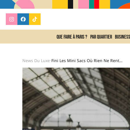
Que faire à Paris ?
Par quartier
Busines
News Du Luxe
Fini Les Mini Sacs Où Rien Ne Rentre : Ce Sac Longchamp À 260 Euros Va Devenir Celui De Tous Vos Week-Ends De Juin
•