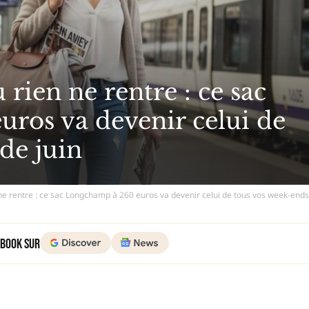
 rien ne rentre : ce sac
ros va devenir celui de
de juin
n ne rentre : ce sac Longchamp à 260 euros va devenir celui de tous vos week-ends
 Book sur