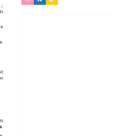
 à
ts
Ce
e.
it
on
ts
s
.
e.