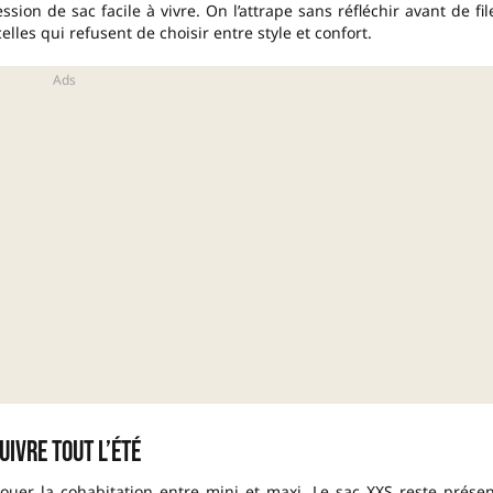
ion de sac facile à vivre. On l’attrape sans réfléchir avant de fil
lles qui refusent de choisir entre style et confort.
ivre tout l’été
uer la cohabitation entre mini et maxi. Le sac XXS reste présen