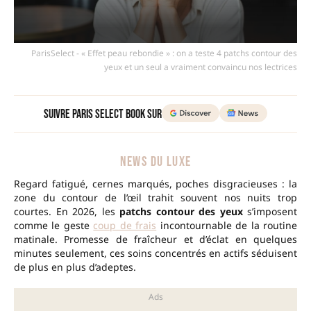
ParisSelect - « Effet peau rebondie » : on a teste 4 patchs contour des
yeux et un seul a vraiment convaincu nos lectrices
Suivre Paris Select Book sur
NEWS DU LUXE
Regard fatigué, cernes marqués, poches disgracieuses : la
zone du contour de l’œil trahit souvent nos nuits trop
courtes. En 2026, les
patchs contour des yeux
s’imposent
comme le geste
coup de frais
incontournable de la routine
matinale. Promesse de fraîcheur et d’éclat en quelques
minutes seulement, ces soins concentrés en actifs séduisent
de plus en plus d’adeptes.