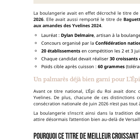
La boulangerie avait en effet décroché le titre de
2026
. Elle avait aussi remporté le titre de
Baguett
aux amandes des Yvelines 2024
.
Lauréat :
Dylan Delmaire
, artisan à la boulang
Concours organisé par la
Confédération nation
20 établissements
en compétition les 2 et 3 ju
Chaque candidat devait réaliser
30 croissants 
Poids cible après cuisson :
60 grammes
(toléra
Un palmarès déjà bien garni pour L’Épi
Avant ce titre national, L’Épi du Roi avait donc
Yvelines. De plus, chacune de ces distinctions co
consécration nationale de juin 2026 n’est pas tout à
La boulangerie s’inscrit ainsi dans la tradition 
attire désormais l’attention bien au-delà de Versail
Pourquoi ce titre de meilleur croissant