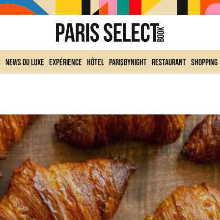
s
News du Luxe
Expérience
Hôtel
ParisByNight
Restaurant
Shopping