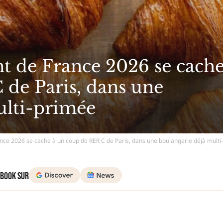
nt de France 2026 se cach
 de Paris, dans une
ulti-primée
ance 2026 se cache à un coup de RER C de Paris, dans une boulangerie déjà mult
 Book sur