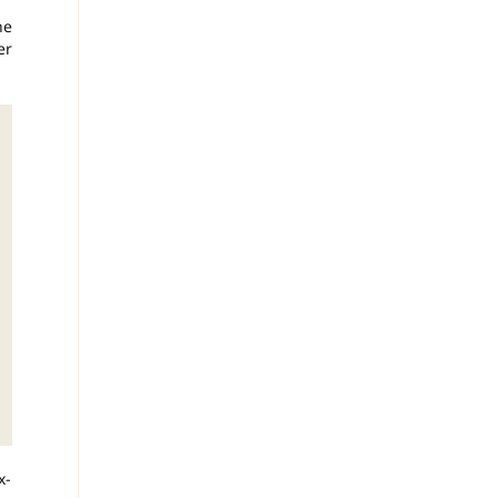
ne
er
x-