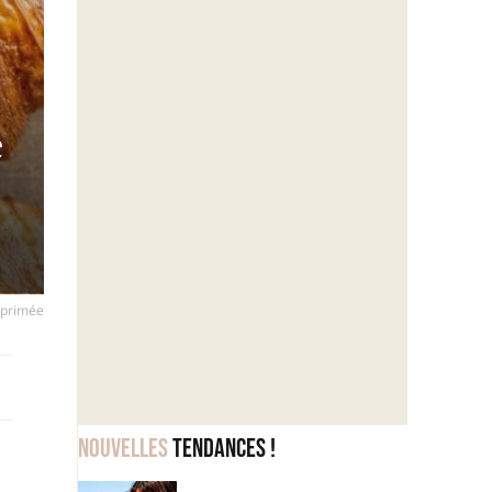
e
i-primée
Nouvelles
tendances !