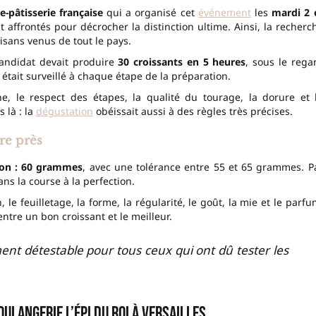
-pâtisserie française
qui a organisé cet
événement
les
mardi 2 
t affrontés pour décrocher la distinction ultime. Ainsi, la recherc
isans venus de tout le pays.
candidat devait produire
30 croissants en 5 heures
, sous le rega
était surveillé à chaque étape de la préparation.
ène, le respect des étapes, la qualité du tourage, la dorure et 
 là : la
dégustation
obéissait aussi à des règles très précises.
re près
son : 60 grammes
, avec une tolérance entre 55 et 65 grammes. P
 la course à la perfection.
, le feuilletage, la forme, la régularité, le goût, la mie et le parfu
ntre un bon croissant et le meilleur.
t détestable pour tous ceux qui ont dû tester les
ulangerie L’Épi du Roi à Versailles