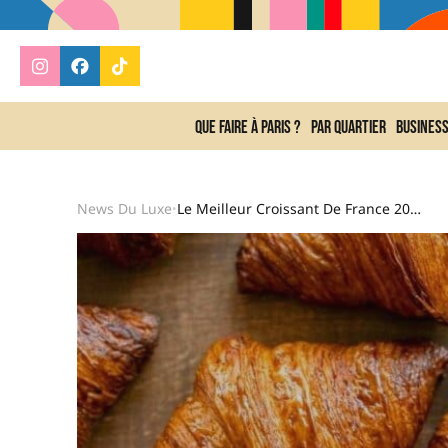
Que faire à Paris ?
Par quartier
Busines
News Du Luxe
Le Meilleur Croissant De France 2026 Se Cache À Un Coup De RER C De Paris, Dans Une Boulangerie Déjà Multi-Primée
•