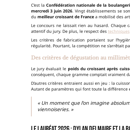
C’est la
Confédération nationale de la boulangerie
mercredi 3 juin 2026
. Vingt établissements se son
du
meilleur croissant de France
a mobilisé des art
Le concours ne laissait rien au hasard. Chaque 
attentif du jury. De plus, le respect des
techniques
Les critères de fabrication portaient sur l’hygi
régularité. Pourtant, la compétition ne s’arrêtait pas
Des critères de dégustation au millimèt
Le jury évaluait le
poids du croissant après cuis
conséquent, chaque gramme comptait vraiment dans
D’autres critères entraient aussi en jeu : la cuisson
Autant de paramètres qui font toute la différence e
« Un moment que l’on imagine absolumen
viennoiseries. »
Le lauréat 2026 : Dylan Delmaire et la bo