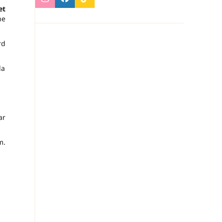
et
he
rd
la
ar
m.