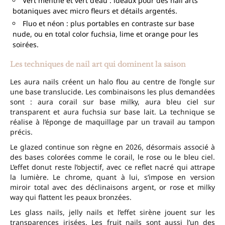
Vert menthe et vert d’eau : idéaux pour des nail arts
botaniques avec micro fleurs et détails argentés.
Fluo et néon : plus portables en contraste sur base
nude, ou en total color fuchsia, lime et orange pour les
soirées.
Les techniques de nail art qui dominent la saison
Les aura nails créent un halo flou au centre de l’ongle sur
une base translucide. Les combinaisons les plus demandées
sont : aura corail sur base milky, aura bleu ciel sur
transparent et aura fuchsia sur base lait. La technique se
réalise à l’éponge de maquillage par un travail au tampon
précis.
Le glazed continue son règne en 2026, désormais associé à
des bases colorées comme le corail, le rose ou le bleu ciel.
L’effet donut reste l’objectif, avec ce reflet nacré qui attrape
la lumière. Le chrome, quant à lui, s’impose en version
miroir total avec des déclinaisons argent, or rose et milky
way qui flattent les peaux bronzées.
Les glass nails, jelly nails et l’effet sirène jouent sur les
transparences irisées. Les fruit nails sont aussi l’un des