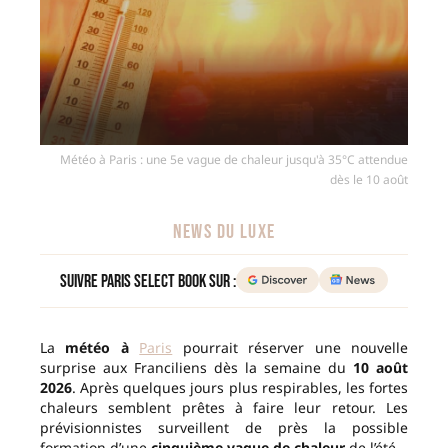
Météo à Paris : une 5e vague de chaleur jusqu'à 35°C attendue
dès le 10 août
NEWS DU LUXE
Suivre Paris Select Book sur :
La
météo à
Paris
pourrait réserver une nouvelle
surprise aux Franciliens dès la semaine du
10 août
2026
. Après quelques jours plus respirables, les fortes
chaleurs semblent prêtes à faire leur retour. Les
prévisionnistes surveillent de près la possible
formation d’une
cinquième vague de chaleur
de l’été.