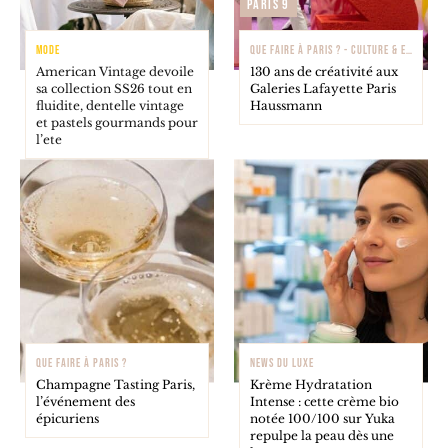
Paris 9
MODE
QUE FAIRE À PARIS ? - CULTURE & EXPOSITIONS
American Vintage devoile
130 ans de créativité aux
sa collection SS26 tout en
Galeries Lafayette Paris
fluidite, dentelle vintage
Haussmann
et pastels gourmands pour
l’ete
QUE FAIRE À PARIS ?
NEWS DU LUXE
Champagne Tasting Paris,
Krème Hydratation
l’événement des
Intense : cette crème bio
épicuriens
notée 100/100 sur Yuka
repulpe la peau dès une