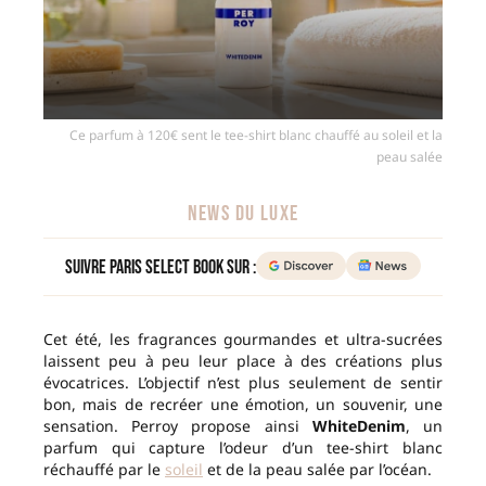
Ce parfum à 120€ sent le tee-shirt blanc chauffé au soleil et la
peau salée
NEWS DU LUXE
Suivre Paris Select Book sur :
Cet été, les fragrances gourmandes et ultra-sucrées
laissent peu à peu leur place à des créations plus
évocatrices. L’objectif n’est plus seulement de sentir
bon, mais de recréer une émotion, un souvenir, une
sensation. Perroy propose ainsi
WhiteDenim
, un
parfum qui capture l’odeur d’un tee-shirt blanc
réchauffé par le
soleil
et de la peau salée par l’océan.