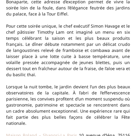
Bonaparte, cette adresse d’exception permet de vivre la
soirée loin de la foule, dans l’élégance feutrée des jardins
du palace, face à la Tour Eiffel.
Pour cette soirée unique, le chef exécutif Simon Havage et le
chef pâtissier Timothy Lam ont imaginé un menu en six
temps célébrant la saison et les plus beaux produits
français. Le dîner débute notamment par un délicat crudo
de langoustines relevé de framboise et combawa avant de
laisser place à une lotte cuite à basse température, une
volaille pressée accompagnée de jeunes blettes, puis un
dessert tout en fraîcheur autour de la fraise, de l’aloe vera et
du basilic thaï.
Lorsque la nuit tombe, le jardin devient l’un des plus beaux
observatoires de la capitale. À l’abri de l’effervescence
parisienne, les convives profitent d’un moment suspendu où
gastronomie, patrimoine et spectacle se rencontrent dans
un cadre absolument exceptionnel. Une expérience rare qui
fait partie des plus belles façons de célébrer la Fête
nationale.
Maison Roland – Shangri-La Paris
10 avenue d’Iéna, 75116