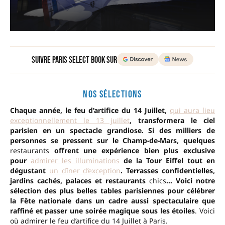
Suivre Paris Select Book sur
NOS SÉLECTIONS
Chaque année, le feu d’artifice du 14 Juillet,
qui aura lieu
exceptionnellement le 13 juillet
, transformera le ciel
parisien en un spectacle grandiose. Si des milliers de
personnes se pressent sur le Champ-de-Mars, quelques
restaurants
offrent une expérience bien plus exclusive
pour
admirer les illuminations
de la Tour Eiffel tout en
dégustant
un dîner d’exception
. Terrasses confidentielles,
jardins cachés, palaces et restaurants
chics
… Voici notre
sélection des plus belles tables parisiennes pour célébrer
la Fête nationale dans un cadre aussi spectaculaire que
raffiné et passer une soirée magique sous les étoiles
. Voici
où admirer le feu d’artifice du 14 Juillet à Paris.