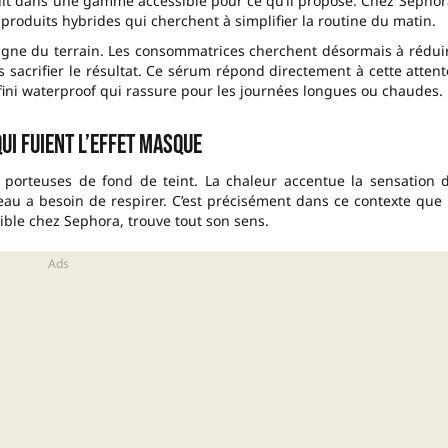
uit dans une gamme accessible pour ce qu’il propose. Chez Sephor
n produits hybrides qui cherchent à simplifier la routine du matin.
agne du terrain. Les consommatrices cherchent désormais à rédui
sacrifier le résultat. Ce sérum répond directement à cette attent
fini waterproof qui rassure pour les journées longues ou chaudes.
ui fuient l’effet masque
s porteuses de fond de teint. La chaleur accentue la sensation 
eau a besoin de respirer. C’est précisément dans ce contexte que 
ible chez Sephora, trouve tout son sens.