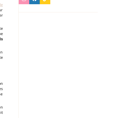
de
ur
er
te
ue
és
un
te
on
es
ne
en
it