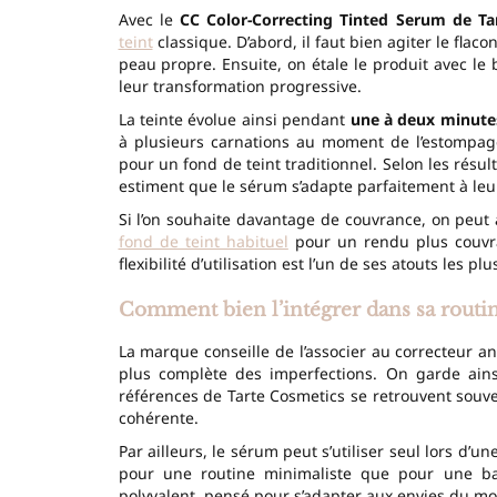
Avec le
CC Color-Correcting Tinted Serum de Ta
teint
classique. D’abord, il faut bien agiter le fla
peau propre. Ensuite, on étale le produit avec le
leur transformation progressive.
La teinte évolue ainsi pendant
une à deux minute
à plusieurs carnations au moment de l’estompage
pour un fond de teint traditionnel. Selon les ré
estiment que le sérum s’adapte parfaitement à leu
Si l’on souhaite davantage de couvrance, on peut 
fond de teint habituel
pour un rendu plus couvran
flexibilité d’utilisation est l’un de ses atouts les pl
Comment bien l’intégrer dans sa routi
La marque conseille de l’associer au correcteur a
plus complète des imperfections. On garde ainsi
références de Tarte Cosmetics se retrouvent souven
cohérente.
Par ailleurs, le sérum peut s’utiliser seul lors d’
pour une routine minimaliste que pour une ba
polyvalent, pensé pour s’adapter aux envies du m