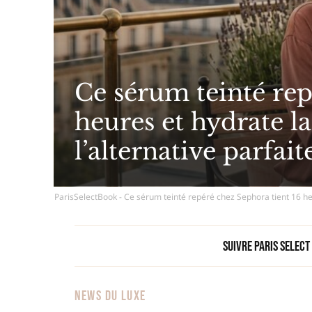
Ce sérum teinté rep
heures et hydrate l
l’alternative parfait
ParisSelectBook - Ce sérum teinté repéré chez Sephora tient 16 heu
Suivre Paris Select
NEWS DU LUXE