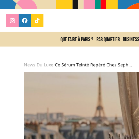
Que faire à Paris ?
Par quartier
Busines
News Du Luxe
Ce Sérum Teinté Repéré Chez Sephora Tient 16 Heures Et Hydrate La Peau Pendant 24 Heures, L’alternative Parfaite Au Fond De Teint Cet Été
•