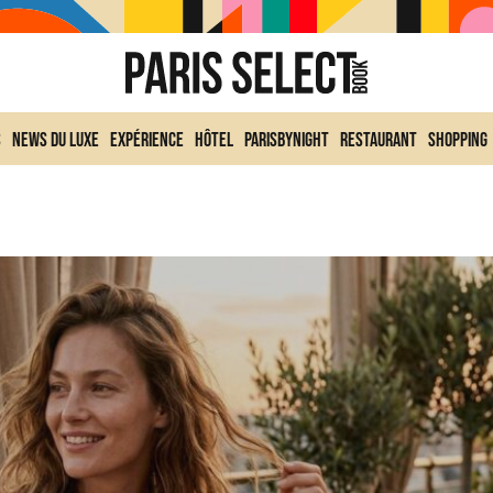
s
News du Luxe
Expérience
Hôtel
ParisByNight
Restaurant
Shopping