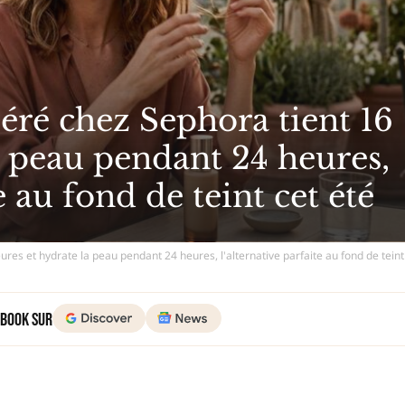
éré chez Sephora tient 16
a peau pendant 24 heures,
e au fond de teint cet été
res et hydrate la peau pendant 24 heures, l'alternative parfaite au fond de teint
 Book sur