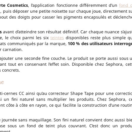
rte Cosmetics
, l’application fonctionne différemment d’un
fond 
con, puis déposer une petite noisette sur chaque joue, directement s
 bout des doigts pour casser les pigments encapsulés et déclench
s
avant d’atteindre son résultat définitif. Car chaque nuance s’ajus
, le choix parmi les six
teintes
disponibles reste plus simple q
sultats communiqués par la marque,
100 % des utilisateurs interrog
r carnation.
ajouter une seconde fine couche. Le produit se porte aussi sous 
t tout en conservant l’effet soin. Disponible chez Sephora, cet
us concrets.
ne
nti-cernes CC ainsi qu’au correcteur Shape Tape pour une correcti
 un fini naturel sans multiplier les produits. Chez Sephora, c
t côte à côte en rayon, ce qui facilite la construction d’une routi
une journée sans maquillage. Son fini naturel convient donc aussi bi
se sous un fond de teint plus couvrant. C’est donc un produ
oment.