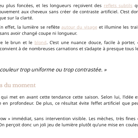
peu plus foncées, et les longueurs reçoivent des
reflets subtils
q
ouvement aux cheveux sans créer de contraste artificiel. C’est do
ue sur la clarté.
n effet, la lumière se reflète
autour du visage
et illumine les trai
 sans avoir changé coupe ni longueur.
e le brun et le
blond
. C’est une nuance douce, facile à porter, 
le convient à de nombreuses carnations et s’adapte à presque tous l
couleur trop uniforme ou trop contrastée. »
rts du moment
, qui met en avant cette tendance cette saison. Selon lui, l’idée e
n profondeur. De plus, ce résultat évite l’effet artificiel que pe
wow » immédiat, sans intervention visible. Les mèches, très fines 
n perçoit donc un joli jeu de lumière plutôt qu’une mise en coule