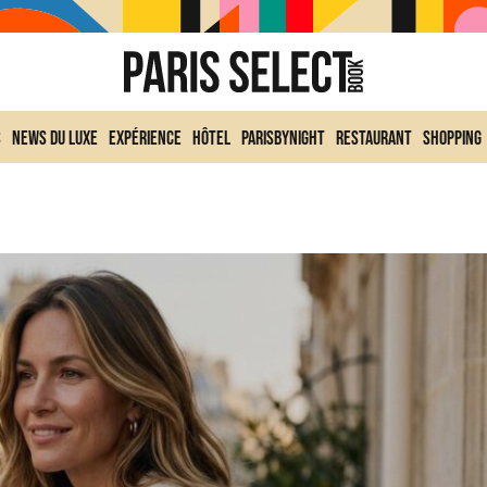
s
News du Luxe
Expérience
Hôtel
ParisByNight
Restaurant
Shopping