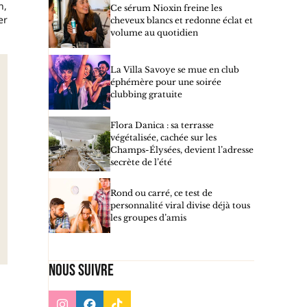
n,
Ce sérum Nioxin freine les
er
cheveux blancs et redonne éclat et
volume au quotidien
La Villa Savoye se mue en club
éphémère pour une soirée
clubbing gratuite
Flora Danica : sa terrasse
végétalisée, cachée sur les
Champs-Élysées, devient l’adresse
secrète de l’été
Rond ou carré, ce test de
personnalité viral divise déjà tous
les groupes d’amis
Nous suivre