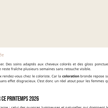
ée
éger. Des soins adaptés aux cheveux colorés et des gloss ponctue
ce reste fraîche plusieurs semaines sans retouche visible.
ux rendez-vous chez le coloriste. Car la
coloration
bronde repose s
sans effet disgracieux. C’est donc un réel atout pour les femmes q
r ce printemps 2026
arge : celui des nuances lumineuses et naturelles qui dominent l