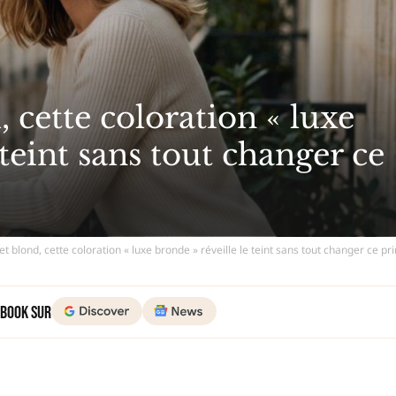
 cette coloration « luxe
 teint sans tout changer ce
t blond, cette coloration « luxe bronde » réveille le teint sans tout changer ce p
 Book sur