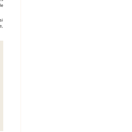
de
si
e,