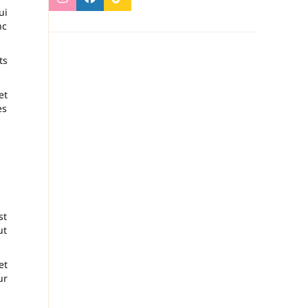
ui
nc
ts
et
es
st
ut
et
ur