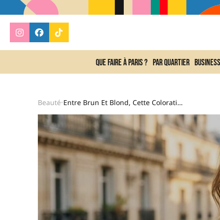
Que faire à Paris ?
Par quartier
Busines
Beauté
Entre Brun Et Blond, Cette Coloration « Luxe Bronde » Réveille Le Teint Sans Tout Changer Ce Printemps
•