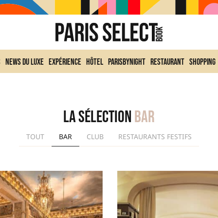
s
News du Luxe
Expérience
Hôtel
ParisByNight
Restaurant
Shopping
La sélection
Bar
TOUT
BAR
CLUB
RESTAURANTS FESTIFS