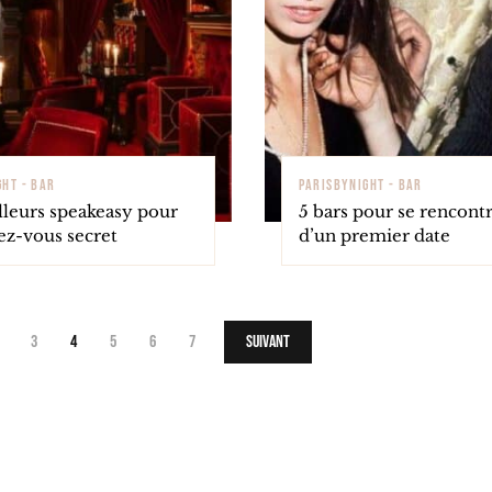
GHT - BAR
PARISBYNIGHT - BAR
lleurs speakeasy pour
5 bars pour se rencontr
ez-vous secret
d’un premier date
3
4
5
6
7
Suivant