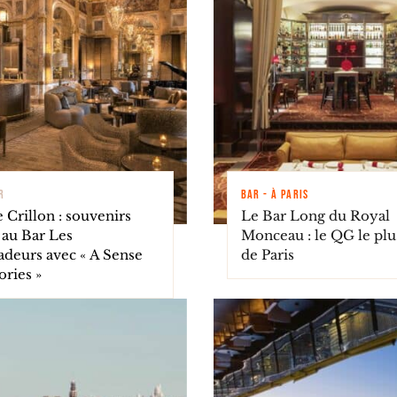
R
BAR - À PARIS
 Crillon : souvenirs
Le Bar Long du Royal
 au Bar Les
Monceau : le QG le plu
deurs avec « A Sense
de Paris
ries »