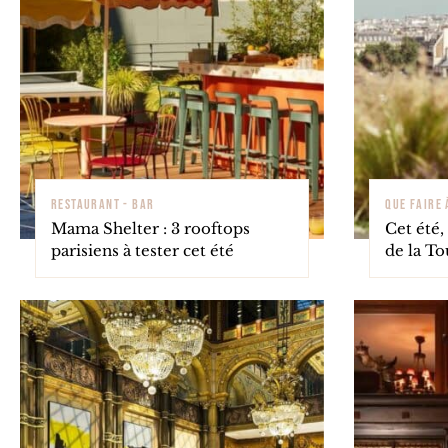
RESTAURANT - BAR
QUE FAIRE 
Mama Shelter : 3 rooftops
Cet été,
parisiens à tester cet été
de la To