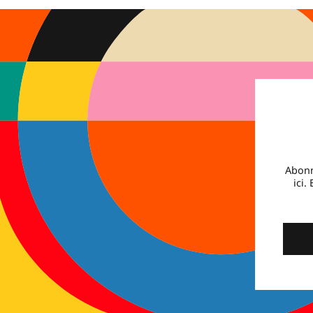
Abonn
ici.