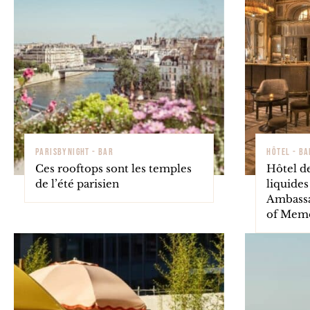
PARISBYNIGHT - BAR
HÔTEL - BA
Ces rooftops sont les temples
Hôtel de
de l’été parisien
liquides
Ambassa
of Memo