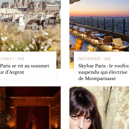
À PARIS ? - BAR
PARISBYNIGHT - BAR
 Paris se vit au sommet
Skybar Paris : le rooft
ur d’Argent
suspendu qui électrise 
de Montparnasse