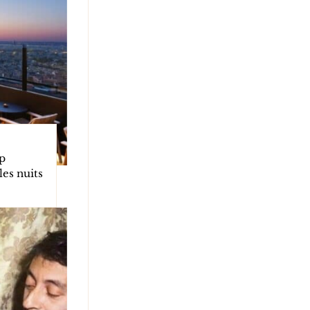
op
les nuits