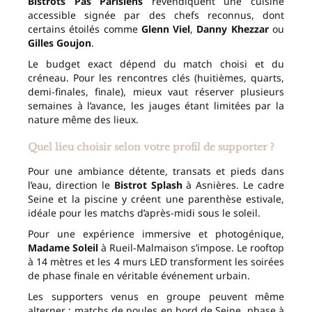
Bistrots Pas Parisiens
revendiquent une cuisine
accessible signée par des chefs reconnus, dont
certains étoilés comme
Glenn Viel
,
Danny Khezzar
ou
Gilles Goujon
.
Le budget exact dépend du match choisi et du
créneau. Pour les rencontres clés (huitièmes, quarts,
demi-finales, finale), mieux vaut réserver plusieurs
semaines à l’avance, les jauges étant limitées par la
nature même des lieux.
Quel lieu choisir selon votre profil de supporter ?
Pour une ambiance détente, transats et pieds dans
l’eau, direction le
Bistrot Splash
à Asnières. Le cadre
Seine et la piscine y créent une parenthèse estivale,
idéale pour les matchs d’après-midi sous le soleil.
Pour une expérience immersive et photogénique,
Madame Soleil
à Rueil-Malmaison s’impose. Le rooftop
à 14 mètres et les 4 murs LED transforment les soirées
de phase finale en véritable événement urbain.
Les supporters venus en groupe peuvent même
alterner : matchs de poules en bord de Seine, phase à