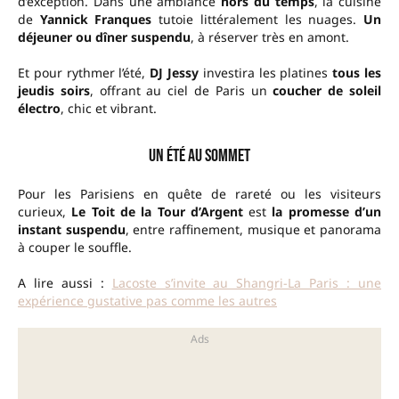
d’exception. Dans une ambiance
hors du temps
, la cuisine
de
Yannick Franques
tutoie littéralement les nuages.
Un
déjeuner ou dîner suspendu
, à réserver très en amont.
Et pour rythmer l’été,
DJ Jessy
investira les platines
tous les
jeudis soirs
, offrant au ciel de Paris un
coucher de soleil
électro
, chic et vibrant.
Un été au sommet
Pour les Parisiens en quête de rareté ou les visiteurs
curieux,
Le Toit de la Tour d’Argent
est
la promesse d’un
instant suspendu
, entre raffinement, musique et panorama
à couper le souffle.
A lire aussi :
Lacoste s’invite au Shangri-La Paris : une
expérience gustative pas comme les autres