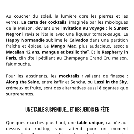
Au coucher du soleil, la lumière dore les pierres et les
verres.
La carte des cocktails
, imaginée par les mixologues
de la Maison, devient une
invitation au voyage
: le
Sunset
Negroni
revisite l’Italie avec une liqueur tomate-sauge. Le
Happy Normandie
sublime le
Calvados
dans une partition
fraîche et épicée. Le
Mango Mac
, plus audacieux, associe
Macallan 12 ans, mangue et basilic thaï
. Et le
Raspberry in
Paris
, clin d’œil pétillant au Champagne Grand Cru maison,
fait mouche.
Pour les abstinents, les
mocktails
rivalisent de finesse :
Along the Seine
, entre kaffir et Sencha, ou
Lassi in the Sky
,
crémeux et fruité, sont des alternatives aussi élégantes que
surprenantes.
Une table suspendue… et des jeudis en fête
Quelques marches plus haut, une
table unique
, cachée au-
dessus du rooftop, vous attend pour un moment