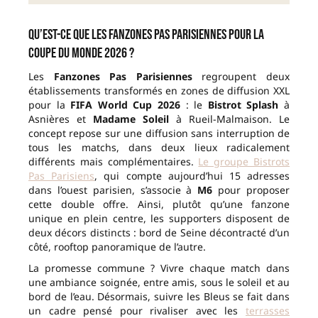
Qu’est-ce que les Fanzones Pas Parisiennes pour la
Coupe du Monde 2026 ?
Les
Fanzones Pas Parisiennes
regroupent deux
établissements transformés en zones de diffusion XXL
pour la
FIFA World Cup 2026
: le
Bistrot Splash
à
Asnières et
Madame Soleil
à Rueil-Malmaison. Le
concept repose sur une diffusion sans interruption de
tous les matchs, dans deux lieux radicalement
différents mais complémentaires.
Le groupe Bistrots
Pas Parisiens
, qui compte aujourd’hui 15 adresses
dans l’ouest parisien, s’associe à
M6
pour proposer
cette double offre. Ainsi, plutôt qu’une fanzone
unique en plein centre, les supporters disposent de
deux décors distincts : bord de Seine décontracté d’un
côté, rooftop panoramique de l’autre.
La promesse commune ? Vivre chaque match dans
une ambiance soignée, entre amis, sous le soleil et au
bord de l’eau. Désormais, suivre les Bleus se fait dans
un cadre pensé pour rivaliser avec les
terrasses