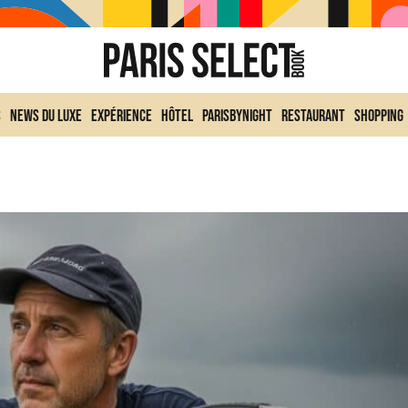
s
News du Luxe
Expérience
Hôtel
ParisByNight
Restaurant
Shopping