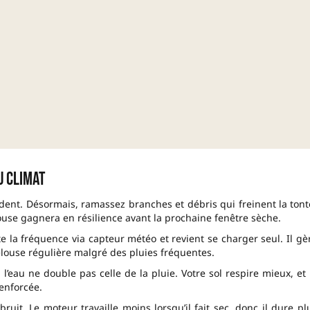
u climat
dent. Désormais, ramassez branches et débris qui freinent la tont
louse gagnera en résilience avant la prochaine fenêtre sèche.
a fréquence via capteur météo et revient se charger seul. Il gè
louse régulière malgré des pluies fréquentes.
 l’eau ne double pas celle de la pluie. Votre sol respire mieux, et 
renforcée.
ruit. Le moteur travaille moins lorsqu’il fait sec, donc il dure pl