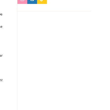
De
se
ar
ez