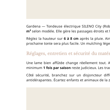
Gardena — Tondeuse électrique SILENO City (Robo
m²
selon modèle. Elle gère les passages étroits et
Réglez la hauteur sur
6 à 8 cm
après la pluie. Ain
prochaine tonte sera plus facile. Un mulching léger
Réglages, entretien et sécurité du matér
Une lame bien affûtée change réellement tout. A
minimum
1 fois par saison
reste judicieux. Les tr
Côté sécurité, branchez sur un disjoncteur diff
antidérapantes. Écartez enfants et animaux de la z