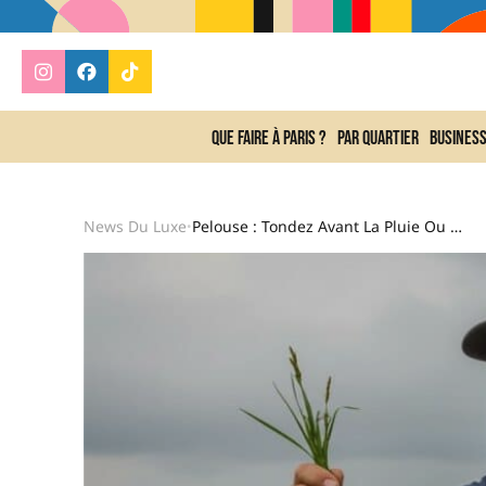
Que faire à Paris ?
Par quartier
Busines
News Du Luxe
Pelouse : Tondez Avant La Pluie Ou Après Séchage Pour Préserver La Santé Du Gazon Et Votre Tondeuse
•