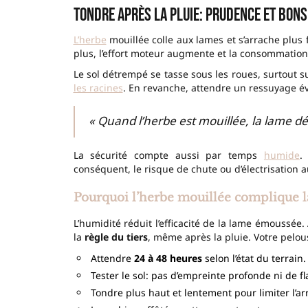
Tondre après la pluie: prudence et bons
L’herbe
mouillée colle aux lames et s’arrache plus f
plus, l’effort moteur augmente et la consommation 
Le sol détrempé se tasse sous les roues, surtout s
les racines
. En revanche, attendre un ressuyage é
« Quand l’herbe est mouillée, la lame dé
La sécurité compte aussi par temps
humide
.
conséquent, le risque de chute ou d’électrisation
Pourquoi l’herbe mouillée complique l
L’humidité réduit l’efficacité de la lame émoussée.
la
règle du tiers
, même après la pluie. Votre pelou
Attendre
24 à 48 heures
selon l’état du terrain.
Tester le sol: pas d’empreinte profonde ni de f
Tondre plus haut et lentement pour limiter l’a