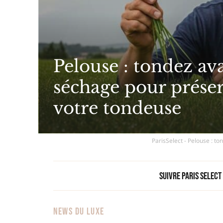
Pelouse : tondez ava
séchage pour préser
votre tondeuse
ParisSelect - Pelouse : t
Suivre Paris Select
NEWS DU LUXE