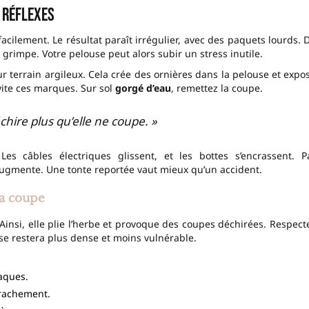
 réflexes
acilement. Le résultat paraît irrégulier, avec des paquets lourds. 
grimpe. Votre pelouse peut alors subir un stress inutile.
ur terrain argileux. Cela crée des ornières dans la pelouse et expo
vite ces marques. Sur sol
gorgé d’eau
, remettez la coupe.
chire plus qu’elle ne coupe. »
 Les câbles électriques glissent, et les bottes s’encrassent. P
 augmente. Une tonte reportée vaut mieux qu’un accident.
a coupe
 Ainsi, elle plie l’herbe et provoque des coupes déchirées. Respect
se restera plus dense et moins vulnérable.
laques.
rrachement.