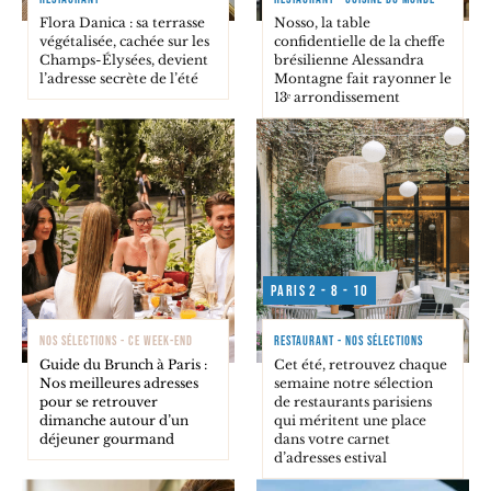
Flora Danica : sa terrasse
Nosso, la table
végétalisée, cachée sur les
confidentielle de la cheffe
Champs-Élysées, devient
brésilienne Alessandra
l’adresse secrète de l’été
Montagne fait rayonner le
13ᵉ arrondissement
Paris 2 - 8 - 10
NOS SÉLECTIONS - CE WEEK-END
RESTAURANT - NOS SÉLECTIONS
Guide du Brunch à Paris :
Cet été, retrouvez chaque
Nos meilleures adresses
semaine notre sélection
pour se retrouver
de restaurants parisiens
dimanche autour d’un
qui méritent une place
déjeuner gourmand
dans votre carnet
d’adresses estival