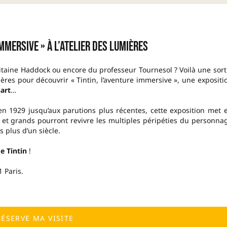
immersive » à L’Atelier des Lumières
pitaine Haddock ou encore du professeur Tournesol ? Voilà une sort
mières pour découvrir « Tintin, l’aventure immersive », une expositi
art
…
n 1929 jusqu’aux parutions plus récentes, cette exposition met 
 et grands pourront revivre les multiples péripéties du personna
 plus d’un siècle.
e Tintin
!
 Paris.
RÉSERVE MA VISITE