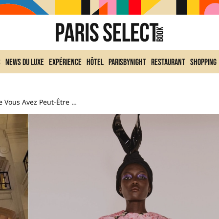
s
News du Luxe
Expérience
Hôtel
ParisByNight
Restaurant
Shopping
Les Expos Que Vous Avez Peut-Être Loupé En 2022