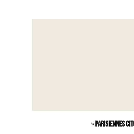
–
«
Parisiennes ci