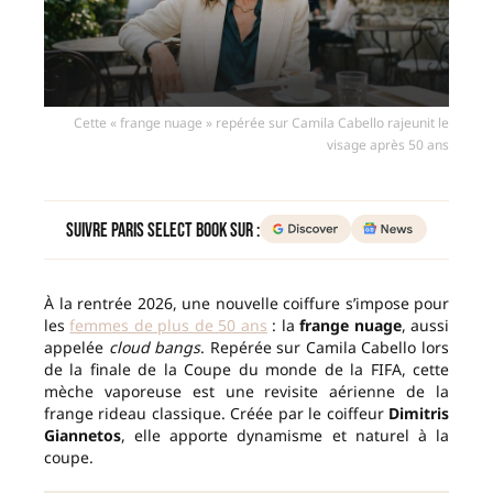
Cette « frange nuage » repérée sur Camila Cabello rajeunit le
visage après 50 ans
Suivre Paris Select Book sur :
À la rentrée 2026, une nouvelle coiffure s’impose pour
les
femmes de plus de 50 ans
: la
frange nuage
, aussi
appelée
cloud bangs
. Repérée sur Camila Cabello lors
de la finale de la Coupe du monde de la FIFA, cette
mèche vaporeuse est une revisite aérienne de la
frange rideau classique. Créée par le coiffeur
Dimitris
Giannetos
, elle apporte dynamisme et naturel à la
coupe.