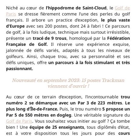
Niché au cœur de
l’hippodrome de Saint-Cloud
, le
Golf de
Paris
se dresse fièrement comme l’une des perles du golf
français. Il arbore un practice d’exception,
le plus vaste
d’Europe
avec ses 200 postes, dont 24 à l’abri ! Ce parcours
de golf, à la fois ludique, technique mais surtout irrésistible,
présente un
tracé de 9 trous
, homologué par la
Fédération
Française de Golf.
Il réserve une expérience exquise,
jalonnée de défis variés, adaptés à tous les niveaux de
golfeurs. Ainsi, chaque trou, avec sa personnalité et ses
défis uniques, offre
un parcours à la fois stimulant et très
passionnant.
Nouveauté en septembre 2023: 15 postes Trackman
viennent d’ouvrir !
Au cœur de ce terrain d’exception, l’incontournable
trou
numéro 2 se démarque avec un Par 3 de 223 mètres
.
Le
plus long d’Île-de-France.
Puis, le trou numéro
5 propose un
Par 5 de 550 mètres en dogleg
. Une véritable signature du
Golf de Paris
. Vous souhaitez vous initier au golf ? Ça tombe
bien ! Une
équipe de 25 enseignants
, tous diplômés d’état,
est à votre disposition tous les jours pour des
cours