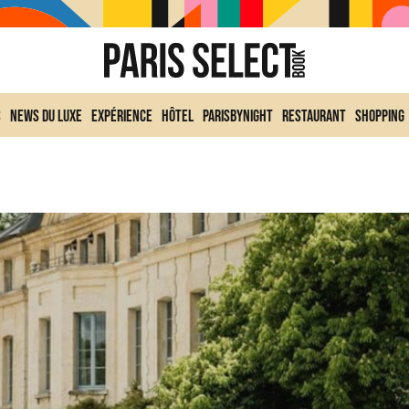
s
News du Luxe
Expérience
Hôtel
ParisByNight
Restaurant
Shopping