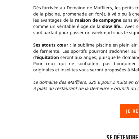
Dès l’arrivée au Domaine de Maffliers, les petits t
de la piscine, promenade en forêt, à vélo ou à ch
les avantages de la
maison de campagne
sans av
comme un véritable éloge de la
slow life
… Avec s
spot parfait pour passer un week-end sous le sign
Ses atouts cœur
: la sublime piscine en plein air 
de farniente. Les sportifs pourront s’adonner a
d’
équitation
seront aux anges, puisque le domaine
Pour ceux qui ne souhaitent pas bouquiner à
originales et insolites vous seront proposées à Maff
Le domaine des Maffliers, 320 € pour 2 nuits en 
3 plats au restaurant de la Demeure + brunch du 
JE R
Se détendre