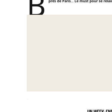
B
près de Paris
…
Le must pour se relaxe
–