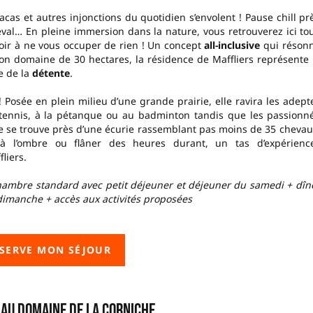
racas et autres injonctions du quotidien s’envolent ! Pause chill pr
eval… En pleine immersion dans la nature, vous retrouverez ici to
oir à ne vous occuper de rien ! Un concept
all-inclusive
qui réson
on domaine de 30 hectares, la résidence de Maffliers représente 
e de la
détente
.
! Posée en plein milieu d’une grande prairie, elle ravira les adept
u tennis, à la pétanque ou au badminton tandis que les passionn
 se trouve près d’une écurie rassemblant pas moins de 35 chevau
 l’ombre ou flâner des heures durant, un tas d’expérienc
liers.
chambre standard avec petit déjeuner et déjeuner du samedi + dîn
dimanche + accès aux activités proposées
ÉSERVE MON SÉJOUR
 au Domaine de la Corniche