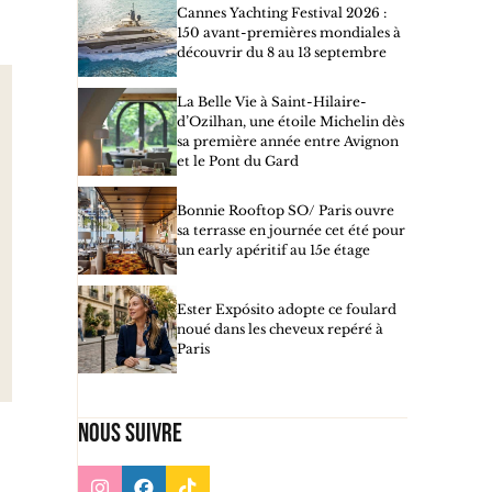
Cannes Yachting Festival 2026 :
150 avant-premières mondiales à
découvrir du 8 au 13 septembre
La Belle Vie à Saint-Hilaire-
d’Ozilhan, une étoile Michelin dès
sa première année entre Avignon
et le Pont du Gard
Bonnie Rooftop SO/ Paris ouvre
sa terrasse en journée cet été pour
un early apéritif au 15e étage
Ester Expósito adopte ce foulard
noué dans les cheveux repéré à
Paris
Nous suivre