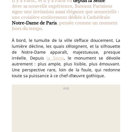
Il y a Paris… et il y a Paris vu
depuis la Seine
.
Avec sa nouvelle expérience, Bateaux Parisiens
signe une invitation aussi élégante que sensorielle :
une croisière entièrement dédiée à Cathédrale
Notre-Dame de Paris
, pensée comme un moment
hors du temps.
À bord, le tumulte de la ville s’efface doucement. La
lumière décline, les quais s’éloignent, et la silhouette
de Notre-Dame apparaît, majestueuse, presque
irréelle. Depuis
la Seine
, le monument se dévoile
autrement : plus ample, plus lisible, plus émouvant.
Une perspective rare, loin de la foule, qui redonne
toute sa puissance à ce chef-d’œuvre gothique.