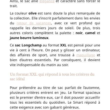
Ainsi, le sac allie
élégance
et caractère sans forcer le
trait.
La couleur
olive
est sans doute la plus remarquée de
la collection. Elle s’inscrit parfaitement dans les envies
du
retour de vacances
, avec ce vert profond qui
rappelle les derniers jours de soleil. De plus, trois
autres coloris complètent la palette :
noir
,
camel
et
jaune beurre lumineux
.
Ce
sac Longchamp
au format
XXL
est pensé pour une
vie à cent à l’heure. On peut y glisser un ordinateur,
des affaires de sport, une trousse à
maquillage
et
bien d’autres essentiels. Par conséquent, il devient
vite indispensable du matin au soir.
Un format XXL qui répond à tous les critères du
sac idéal
Pour prétendre au titre de sac parfait de l’automne,
plusieurs critères entrent en jeu. Le format spacieux
est le premier d’entre eux, car il doit pouvoir accueillir
tous les essentiels du quotidien. Le Smart répond à
cette exigence avec son gabarit généreux.