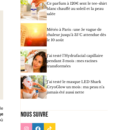
Ce parfum à 120€ sent le tee-shirt
blanc chauffé au soleil et la peau
salée
Météo à Paris : une 5e vague de
chaleur jusqu’à 35°C attendue dès
le 10 août
J’ai testé l’Hydrafacial capillaire
pendant 3 mois : mes racines
transformées
J’ai testé le masque LED Shark
CryoGlow un mois : ma peau n’a
jamais été aussi nette
de
Nous suivre
ge
où