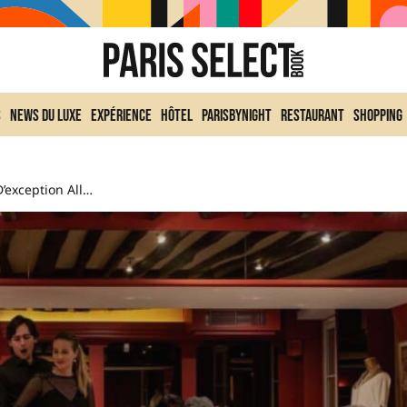
s
News du Luxe
Expérience
Hôtel
ParisByNight
Restaurant
Shopping
Bel Canto : Un Dîner D’exception Alliant Gastronomie Et Lyrique