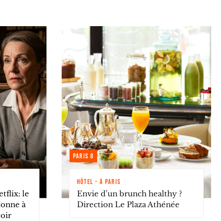
Paris 8
HÔTEL - À PARIS
flix: le
Envie d’un brunch healthy ?
rtonne à
Direction Le Plaza Athénée
soir