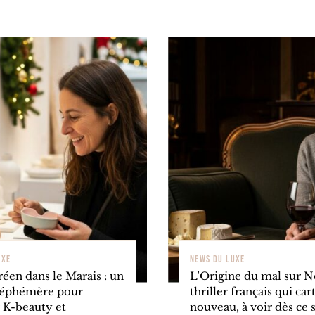
UXE
NEWS DU LUXE
éen dans le Marais : un
L’Origine du mal sur Net
éphémère pour
thriller français qui ca
 K-beauty et
nouveau, à voir dès ce 