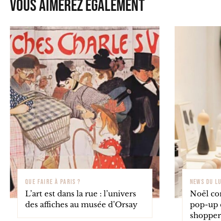
Vous aimerez également
QUE FAIRE À PARIS ?
NEWS DU L
L’art est dans la rue : l’univers
Noël cor
des affiches au musée d’Orsay
pop-up 
shopper