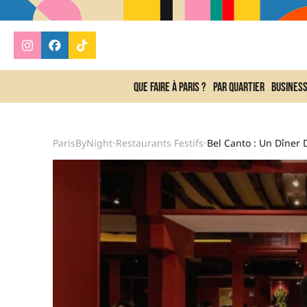
Que faire à Paris ?
Par quartier
Busines
ParisByNight
Restaurants Festifs
•
•