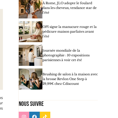
À Rome, JLO adopte le foulard
dans les cheveux, tendance star de
l’été
OPI signe la manucure rouge et la
pédicure maison parfaites avant
l’été
Journée mondiale de la
photographie : 10 expositions
parisiennes à voir cet été
Brushing de salon à la maison avec
la brosse Revlon One Step à
29,99€ chez Cdiscount
ns
Nous suivre
ur
es