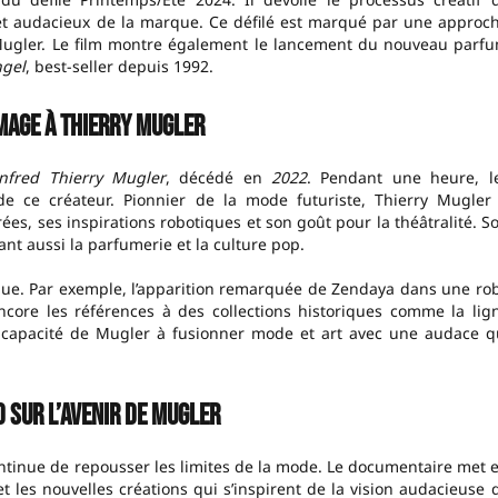
e et audacieux de la marque. Ce défilé est marqué par une approc
y Mugler. Le film montre également le lancement du nouveau parf
gel
, best-seller depuis 1992.
age à Thierry Mugler
nfred Thierry Mugler
, décédé en
2022
. Pendant une heure, l
 de ce créateur. Pionnier de la mode futuriste, Thierry Mugler
rées, ses inspirations robotiques et son goût pour la théâtralité. S
nt aussi la parfumerie et la culture pop.
que. Par exemple, l’apparition remarquée de Zendaya dans une ro
core les références à des collections historiques comme la lig
capacité de Mugler à fusionner mode et art avec une audace q
 sur l’avenir de Mugler
ntinue de repousser les limites de la mode. Le documentaire met 
et les nouvelles créations qui s’inspirent de la vision audacieuse 