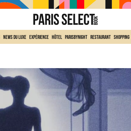
s
News du Luxe
Expérience
Hôtel
ParisByNight
Restaurant
Shopping