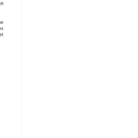
fi
me
es
et