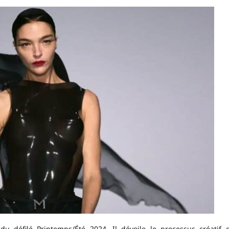
u défilé Printemps/Été 2024. Il dévoile le processus créatif 