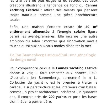
les chantiers les plus exigeants du secteur. Ces deux
créations illustrent la tendance de fond du
Cannes
Yachting Festival
: attirer des talents qui pensent
l’objet nautique comme une pièce d’architecture
totale.
Enfin, une maison flottante croate de
40 m²
entièrement alimentée à l’énergie solaire
figure
parmi les avant-premières. Elle incarne une autre
ambition du salon : montrer que l’innovation navale
touche aussi aux nouveaux modes d’habiter la mer.
De Jon Bannenberg à aujourd’hui : une généalogie
du design naval
Pour comprendre ce que le
Cannes Yachting Festival
donne à voir, il faut remonter aux années 1960.
L’Australien Jon Bannenberg, surnommé le « Le
Corbusier du yacht », est le premier à traiter la
carène, la superstructure et les intérieurs d’un bateau
comme un projet architectural cohérent. En quarante
ans, il conçoit près de
200 yachts
et pose les bases
d’un métier à part entière.